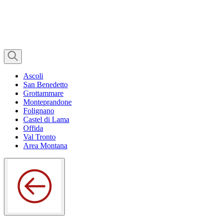
Ascoli
San Benedetto
Grottammare
Monteprandone
Folignano
Castel di Lama
Offida
Val Tronto
Area Montana