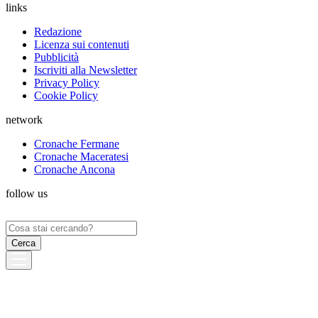
links
Redazione
Licenza sui contenuti
Pubblicità
Iscriviti alla Newsletter
Privacy Policy
Cookie Policy
network
Cronache Fermane
Cronache Maceratesi
Cronache Ancona
follow us
Ricerca
per: