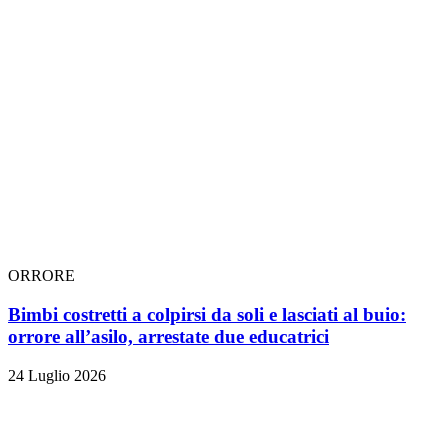
ORRORE
Bimbi costretti a colpirsi da soli e lasciati al buio:
orrore all’asilo, arrestate due educatrici
24 Luglio 2026