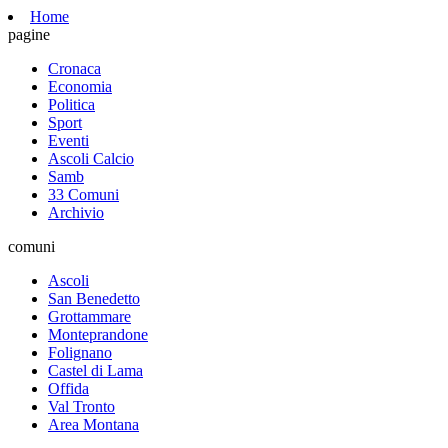
Home
pagine
Cronaca
Economia
Politica
Sport
Eventi
Ascoli Calcio
Samb
33 Comuni
Archivio
comuni
Ascoli
San Benedetto
Grottammare
Monteprandone
Folignano
Castel di Lama
Offida
Val Tronto
Area Montana