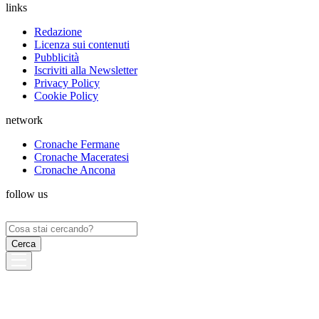
links
Redazione
Licenza sui contenuti
Pubblicità
Iscriviti alla Newsletter
Privacy Policy
Cookie Policy
network
Cronache Fermane
Cronache Maceratesi
Cronache Ancona
follow us
Ricerca
per: