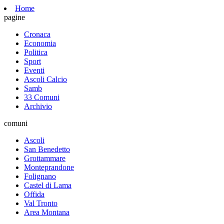
Home
pagine
Cronaca
Economia
Politica
Sport
Eventi
Ascoli Calcio
Samb
33 Comuni
Archivio
comuni
Ascoli
San Benedetto
Grottammare
Monteprandone
Folignano
Castel di Lama
Offida
Val Tronto
Area Montana