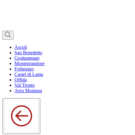
Ascoli
San Benedetto
Grottammare
Monteprandone
Folignano
Castel di Lama
Offida
Val Tronto
Area Montana