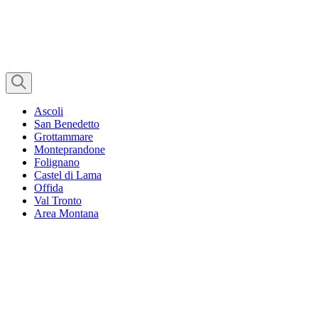
Ascoli
San Benedetto
Grottammare
Monteprandone
Folignano
Castel di Lama
Offida
Val Tronto
Area Montana