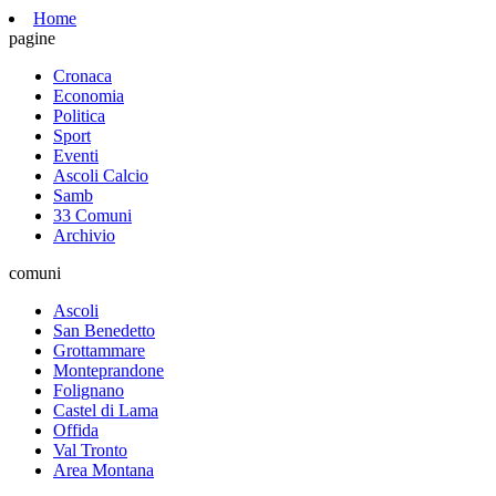
Home
pagine
Cronaca
Economia
Politica
Sport
Eventi
Ascoli Calcio
Samb
33 Comuni
Archivio
comuni
Ascoli
San Benedetto
Grottammare
Monteprandone
Folignano
Castel di Lama
Offida
Val Tronto
Area Montana