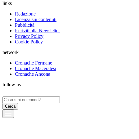
links
Redazione
Licenza sui contenuti
Pubblicità
Iscriviti alla Newsletter
Privacy Policy
Cookie Policy
network
Cronache Fermane
Cronache Maceratesi
Cronache Ancona
follow us
Ricerca
per: