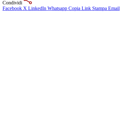
Condividi
Facebook
X
LinkedIn
Whatsapp
Copia Link
Stampa
Email