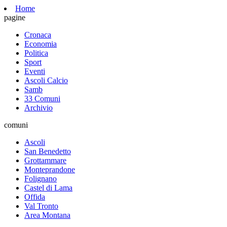
Home
pagine
Cronaca
Economia
Politica
Sport
Eventi
Ascoli Calcio
Samb
33 Comuni
Archivio
comuni
Ascoli
San Benedetto
Grottammare
Monteprandone
Folignano
Castel di Lama
Offida
Val Tronto
Area Montana