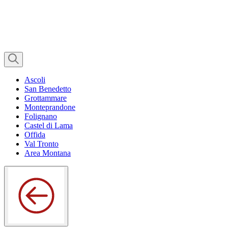
Ascoli
San Benedetto
Grottammare
Monteprandone
Folignano
Castel di Lama
Offida
Val Tronto
Area Montana