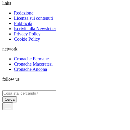
links
Redazione
Licenza sui contenuti
Pubblicità
Iscriviti alla Newsletter
Privacy Policy
Cookie Policy
network
Cronache Fermane
Cronache Maceratesi
Cronache Ancona
follow us
Ricerca
per: