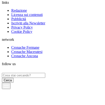
links
Redazione
Licenza sui contenuti
Pubblicità
Iscriviti alla Newsletter
Privacy Policy
Cookie Policy
network
Cronache Fermane
Cronache Maceratesi
Cronache Ancona
follow us
Ricerca
per: