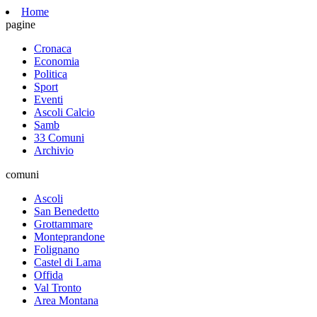
Home
pagine
Cronaca
Economia
Politica
Sport
Eventi
Ascoli Calcio
Samb
33 Comuni
Archivio
comuni
Ascoli
San Benedetto
Grottammare
Monteprandone
Folignano
Castel di Lama
Offida
Val Tronto
Area Montana