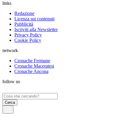
links
Redazione
Licenza sui contenuti
Pubblicità
Iscriviti alla Newsletter
Privacy Policy
Cookie Policy
network
Cronache Fermane
Cronache Maceratesi
Cronache Ancona
follow us
Ricerca
per: