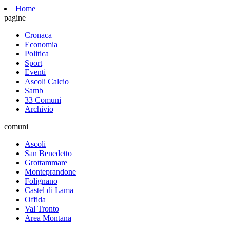
Home
pagine
Cronaca
Economia
Politica
Sport
Eventi
Ascoli Calcio
Samb
33 Comuni
Archivio
comuni
Ascoli
San Benedetto
Grottammare
Monteprandone
Folignano
Castel di Lama
Offida
Val Tronto
Area Montana