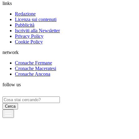
links
Redazione
Licenza sui contenuti
Pubblicità
Iscriviti alla Newsletter
Privacy Policy
Cookie Policy
network
Cronache Fermane
Cronache Maceratesi
Cronache Ancona
follow us
Ricerca
per: