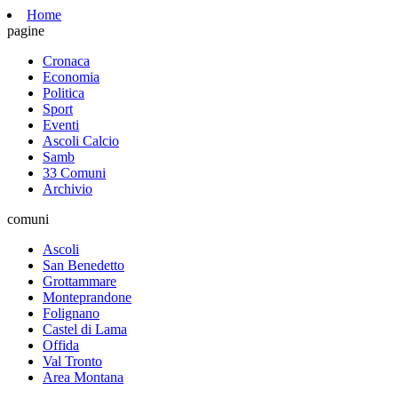
Home
pagine
Cronaca
Economia
Politica
Sport
Eventi
Ascoli Calcio
Samb
33 Comuni
Archivio
comuni
Ascoli
San Benedetto
Grottammare
Monteprandone
Folignano
Castel di Lama
Offida
Val Tronto
Area Montana