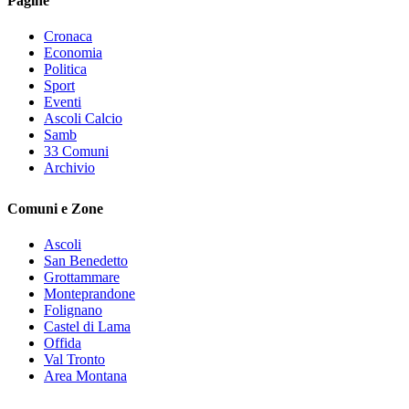
Pagine
Cronaca
Economia
Politica
Sport
Eventi
Ascoli Calcio
Samb
33 Comuni
Archivio
Comuni e Zone
Ascoli
San Benedetto
Grottammare
Monteprandone
Folignano
Castel di Lama
Offida
Val Tronto
Area Montana