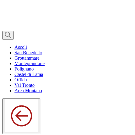
Ascoli
San Benedetto
Grottammare
Monteprandone
Folignano
Castel di Lama
Offida
Val Tronto
Area Montana