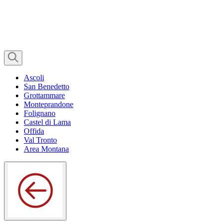
Ascoli
San Benedetto
Grottammare
Monteprandone
Folignano
Castel di Lama
Offida
Val Tronto
Area Montana