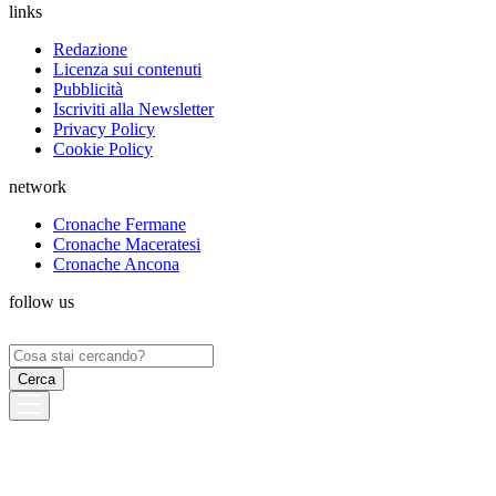
links
Redazione
Licenza sui contenuti
Pubblicità
Iscriviti alla Newsletter
Privacy Policy
Cookie Policy
network
Cronache Fermane
Cronache Maceratesi
Cronache Ancona
follow us
Ricerca
per: