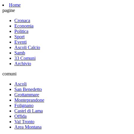
Home
pagine
Cronaca
Economia
Politica
Sport
Eventi
Ascoli Calcio
Samb
33 Comuni
Archivio
comuni
Ascoli
San Benedetto
Grottammare
Monteprandone
Folignano
Castel di Lama
Offida
Val Tronto
Area Montana