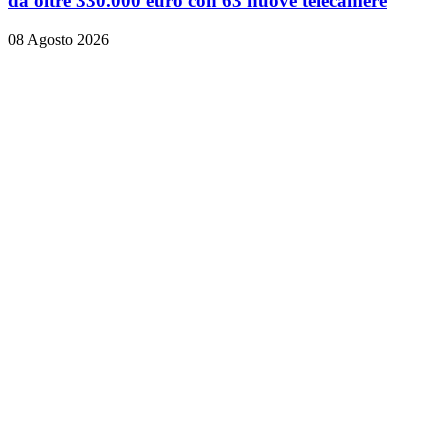
da oltre 330.000 euro con 63 nuove telecamere
08 Agosto 2026