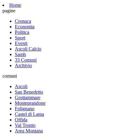
Home
pagine
Cronaca
Economia
Politica
Sport
Eventi
Ascoli Calcio
Samb
33 Comuni
Archivio
comuni
Ascoli
San Benedetto
Grottammare
Monteprandone
Folignano
Castel di Lama
Offida
Val Tronto
Area Montana