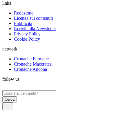
links
Redazione
Licenza sui contenuti
Pubblicità
Iscriviti alla Newsletter
Privacy Policy
Cookie Policy
network
Cronache Fermane
Cronache Maceratesi
Cronache Ancona
follow us
Ricerca
per: