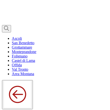
Ascoli
San Benedetto
Grottammare
Monteprandone
Folignano
Castel di Lama
Offida
Val Tronto
Area Montana