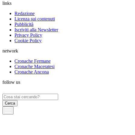
links
Redazione
Licenza sui contenuti
Pubblicità
Iscriviti alla Newsletter
Privacy Policy
Cookie Policy
network
Cronache Fermane
Cronache Maceratesi
Cronache Ancona
follow us
Ricerca
per: