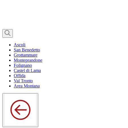
Ascoli
San Benedetto
Grottammare
Monteprandone
Folignano
Castel di Lama
Offida
Val Tronto
Area Montana