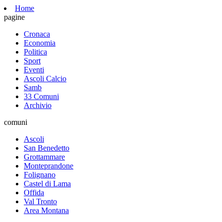
Home
pagine
Cronaca
Economia
Politica
Sport
Eventi
Ascoli Calcio
Samb
33 Comuni
Archivio
comuni
Ascoli
San Benedetto
Grottammare
Monteprandone
Folignano
Castel di Lama
Offida
Val Tronto
Area Montana