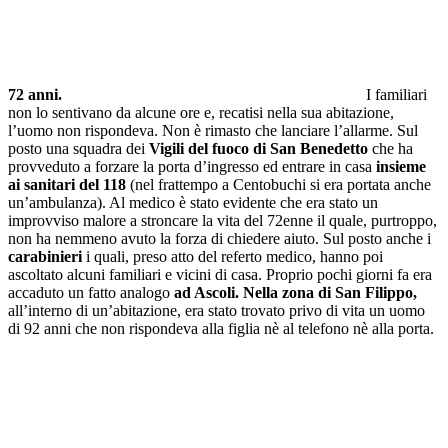
72 anni.
I familiari
non lo sentivano da alcune ore e, recatisi nella sua abitazione,
l’uomo non rispondeva. Non è rimasto che lanciare l’allarme. Sul
posto una squadra dei
Vigili del fuoco di San Benedetto
che ha
provveduto a forzare la porta d’ingresso ed entrare in casa
insieme
ai sanitari del 118
(nel frattempo a Centobuchi si era portata anche
un’ambulanza). Al medico è stato evidente che era stato un
improvviso malore a stroncare la vita del 72enne il quale, purtroppo,
non ha nemmeno avuto la forza di chiedere aiuto. Sul posto anche i
carabinieri
i quali, preso atto del referto medico, hanno poi
ascoltato alcuni familiari e vicini di casa. Proprio pochi giorni fa era
accaduto un fatto analogo
ad Ascoli. Nella zona di San Filippo,
all’interno di un’abitazione, era stato trovato privo di vita un uomo
di 92 anni che non rispondeva alla figlia nè al telefono nè alla porta.