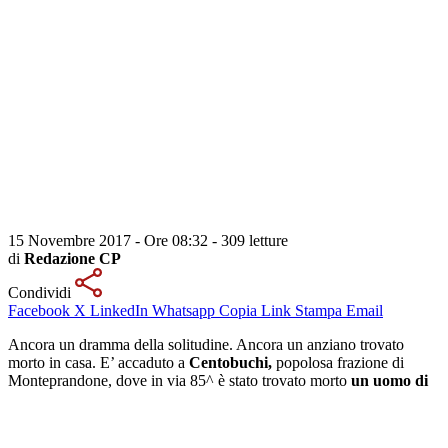
15 Novembre 2017 - Ore 08:32
-
309 letture
di
Redazione CP
Condividi
Facebook
X
LinkedIn
Whatsapp
Copia Link
Stampa
Email
Ancora un dramma della solitudine. Ancora un anziano trovato
morto in casa. E’ accaduto a
Centobuchi,
popolosa frazione di
Monteprandone, dove in via 85^ è stato trovato morto
un uomo di