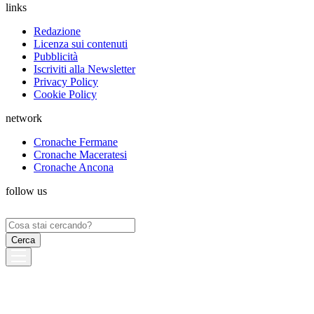
links
Redazione
Licenza sui contenuti
Pubblicità
Iscriviti alla Newsletter
Privacy Policy
Cookie Policy
network
Cronache Fermane
Cronache Maceratesi
Cronache Ancona
follow us
Ricerca
per: