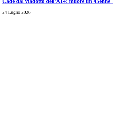
Cade dal viadotto dell’A14: muore un 45enne
24 Luglio 2026