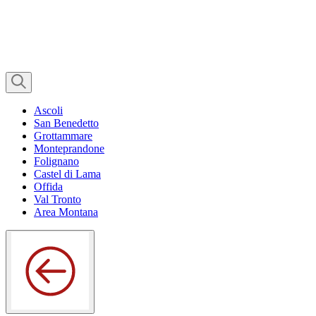
Ascoli
San Benedetto
Grottammare
Monteprandone
Folignano
Castel di Lama
Offida
Val Tronto
Area Montana