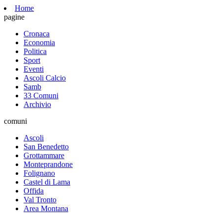
Home
pagine
Cronaca
Economia
Politica
Sport
Eventi
Ascoli Calcio
Samb
33 Comuni
Archivio
comuni
Ascoli
San Benedetto
Grottammare
Monteprandone
Folignano
Castel di Lama
Offida
Val Tronto
Area Montana