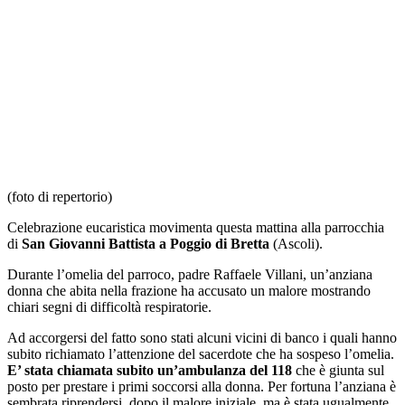
(foto di repertorio)
Celebrazione eucaristica movimenta questa mattina alla parrocchia
di
San Giovanni Battista a Poggio di Bretta
(Ascoli).
Durante l’omelia del parroco, padre Raffaele Villani, un’anziana
donna che abita nella frazione ha accusato un malore mostrando
chiari segni di difficoltà respiratorie.
Ad accorgersi del fatto sono stati alcuni vicini di banco i quali hanno
subito richiamato l’attenzione del sacerdote che ha sospeso l’omelia.
E’ stata chiamata subito un’ambulanza del 118
che è giunta sul
posto per prestare i primi soccorsi alla donna. Per fortuna l’anziana è
sembrata riprendersi, dopo il malore iniziale, ma è stata ugualmente