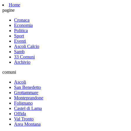
Home
pagine
Cronaca
Economia
Politica
Sport
Eventi
Ascoli Calcio
Samb
33 Comuni
Archivio
comuni
Ascoli
San Benedetto
Grottammare
Monteprandone
Folignano
Castel di Lama
Offida
Val Tronto
Area Montana