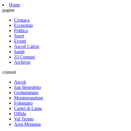
Home
pagine
Cronaca
Economia
Politica
Sport
Eventi
Ascoli Calcio
Samb
33 Comuni
Archivio
comuni
Ascoli
San Benedetto
Grottammare
Monteprandone
Folignano
Castel di Lama
Offida
Val Tronto
Area Montana