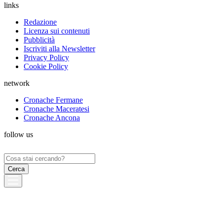
links
Redazione
Licenza sui contenuti
Pubblicità
Iscriviti alla Newsletter
Privacy Policy
Cookie Policy
network
Cronache Fermane
Cronache Maceratesi
Cronache Ancona
follow us
Ricerca
per: