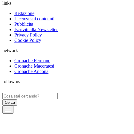
links
Redazione
Licenza sui contenuti
Pubblicità
Iscriviti alla Newsletter
Privacy Policy
Cookie Policy
network
Cronache Fermane
Cronache Maceratesi
Cronache Ancona
follow us
Ricerca
per: