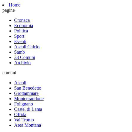
Home
pagine
Cronaca
Economia
Politica
Sport
Eventi
Ascoli Calcio
Samb
33 Comuni
Archivio
comuni
Ascoli
San Benedetto
Grottammare
Monteprandone
Folignano
Castel di Lama
Offida
Val Tronto
Area Montana