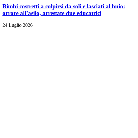
Bimbi costretti a colpirsi da soli e lasciati al buio:
orrore all’asilo, arrestate due educatrici
24 Luglio 2026