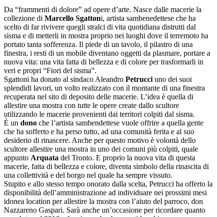
Da “frammenti di dolore” ad opere d’arte. Nasce dalle macerie la
collezione di
Marcello Sgatton
i, artista sambenedettese che ha
scelto di far rivivere quegli stralci di vita quotidiana distrutti dal
sisma e di metterli in mostra proprio nei luoghi dove il terremoto ha
portato tanta sofferenza. Il piede di un tavolo, il pilastro di una
finestra, i resti di un mobile diventano oggetti da plasmare, portare a
nuova vita: una vita fatta di bellezza e di colore per trasformarli in
veri e propri “Fiori del sisma”.
Sgattoni ha donato al sindaco Aleandro
Petrucci
uno dei suoi
splendidi lavori, un volto realizzato con il montante di una finestra
recuperata nel sito di deposito delle macerie. L’idea è quella di
allestire una mostra con tutte le opere create dallo scultore
utilizzando le macerie provenienti dai territori colpiti dal sisma.
È un
dono
che l’artista sambendettese vuole offrire a quella gente
che ha sofferto e ha perso tutto, ad una comunità ferita e al suo
desiderio di rinascere. Anche per questo motivo è volontà dello
scultore allestire una mostra in uno dei comuni più colpiti, quale
appunto
Arquata
del Tronto. E proprio la nuova vita di questa
macerie, fatta di bellezza e colore, diventa simbolo della rinascita di
una collettività e del borgo nel quale ha sempre vissuto.
Stupito e allo stesso tempo onorato dalla scelta, Petrucci ha offerto la
disponibilità dell’amministrazione ad individuare nei prossimi mesi
idonea location per allestire la mostra con l’aiuto del parroco, don
Nazzareno Gaspari. Sarà anche un’occasione per ricordare quanto