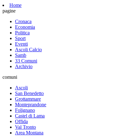
Home
pagine
Cronaca
Economia
Politica
Sport
Eventi
Ascoli Calcio
Samb
33 Comuni
Archivio
comuni
Ascoli
San Benedetto
Grottammare
Monteprandone
Folignano
Castel di Lama
Offida
Val Tronto
Area Montana