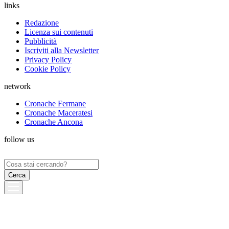
links
Redazione
Licenza sui contenuti
Pubblicità
Iscriviti alla Newsletter
Privacy Policy
Cookie Policy
network
Cronache Fermane
Cronache Maceratesi
Cronache Ancona
follow us
Ricerca
per: