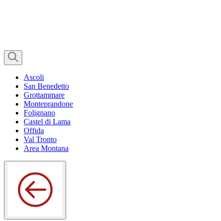
Ascoli
San Benedetto
Grottammare
Monteprandone
Folignano
Castel di Lama
Offida
Val Tronto
Area Montana