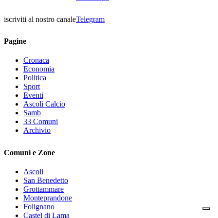
iscriviti al nostro canale
Telegram
Pagine
Cronaca
Economia
Politica
Sport
Eventi
Ascoli Calcio
Samb
33 Comuni
Archivio
Comuni e Zone
Ascoli
San Benedetto
Grottammare
Monteprandone
Folignano
Castel di Lama