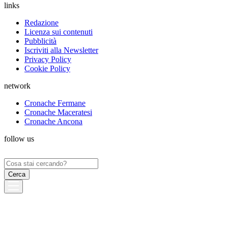
links
Redazione
Licenza sui contenuti
Pubblicità
Iscriviti alla Newsletter
Privacy Policy
Cookie Policy
network
Cronache Fermane
Cronache Maceratesi
Cronache Ancona
follow us
Ricerca
per: