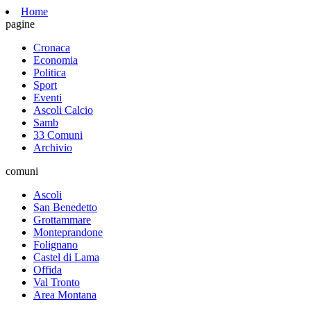
Home
pagine
Cronaca
Economia
Politica
Sport
Eventi
Ascoli Calcio
Samb
33 Comuni
Archivio
comuni
Ascoli
San Benedetto
Grottammare
Monteprandone
Folignano
Castel di Lama
Offida
Val Tronto
Area Montana