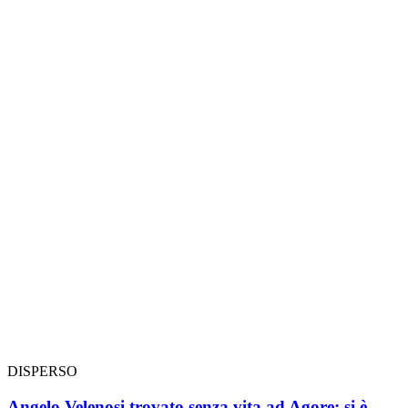
DISPERSO
Angelo Velenosi trovato senza vita ad Agore: si è