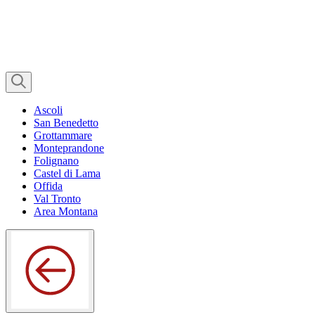
Ascoli
San Benedetto
Grottammare
Monteprandone
Folignano
Castel di Lama
Offida
Val Tronto
Area Montana