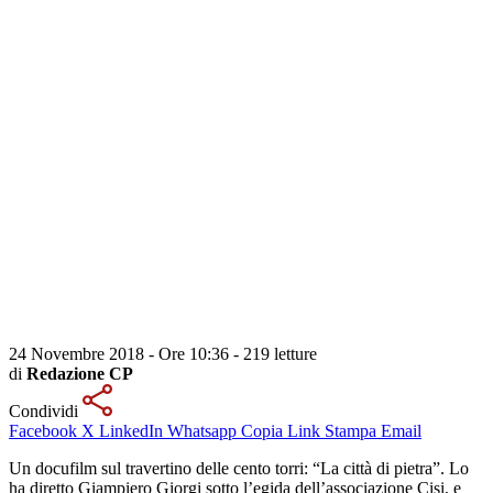
24 Novembre 2018 - Ore 10:36
-
219 letture
di
Redazione CP
Condividi
Facebook
X
LinkedIn
Whatsapp
Copia Link
Stampa
Email
Un docufilm sul travertino delle cento torri: “La città di pietra”. Lo
ha diretto Giampiero Giorgi sotto l’egida dell’associazione Cisi, e