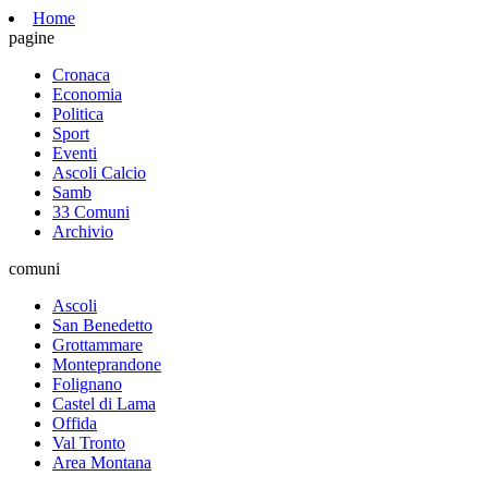
Home
pagine
Cronaca
Economia
Politica
Sport
Eventi
Ascoli Calcio
Samb
33 Comuni
Archivio
comuni
Ascoli
San Benedetto
Grottammare
Monteprandone
Folignano
Castel di Lama
Offida
Val Tronto
Area Montana