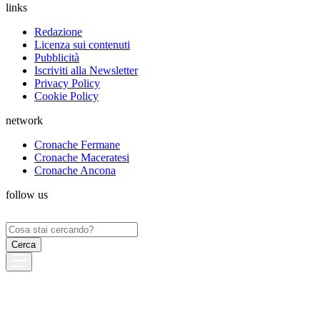
links
Redazione
Licenza sui contenuti
Pubblicità
Iscriviti alla Newsletter
Privacy Policy
Cookie Policy
network
Cronache Fermane
Cronache Maceratesi
Cronache Ancona
follow us
Ricerca
per: