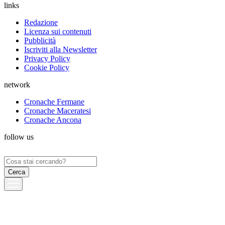
links
Redazione
Licenza sui contenuti
Pubblicità
Iscriviti alla Newsletter
Privacy Policy
Cookie Policy
network
Cronache Fermane
Cronache Maceratesi
Cronache Ancona
follow us
Ricerca
per: