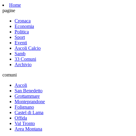
Home
pagine
Cronaca
Economia
Politica
Sport
Eventi
Ascoli Calcio
Samb
33 Comuni
Archivio
comuni
Ascoli
San Benedetto
Grottammare
Monteprandone
Folignano
Castel di Lama
Offida
Val Tronto
Area Montana