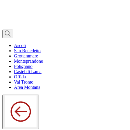
Ascoli
San Benedetto
Grottammare
Monteprandone
Folignano
Castel di Lama
Offida
Val Tronto
Area Montana