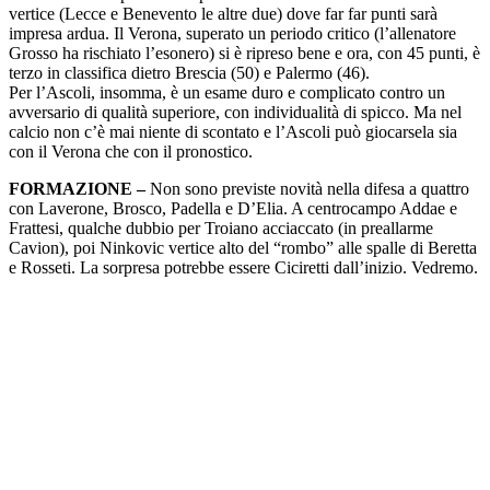
vertice (Lecce e Benevento le altre due) dove far far punti sarà
impresa ardua. Il Verona, superato un periodo critico (l’allenatore
Grosso ha rischiato l’esonero) si è ripreso bene e ora, con 45 punti, è
terzo in classifica dietro Brescia (50) e Palermo (46).
Per l’Ascoli, insomma, è un esame duro e complicato contro un
avversario di qualità superiore, con individualità di spicco. Ma nel
calcio non c’è mai niente di scontato e l’Ascoli può giocarsela sia
con il Verona che con il pronostico.
FORMAZIONE –
Non sono previste novità nella difesa a quattro
con Laverone, Brosco, Padella e D’Elia. A centrocampo Addae e
Frattesi, qualche dubbio per Troiano acciaccato (in preallarme
Cavion), poi Ninkovic vertice alto del “rombo” alle spalle di Beretta
e Rosseti. La sorpresa potrebbe essere Ciciretti dall’inizio. Vedremo.