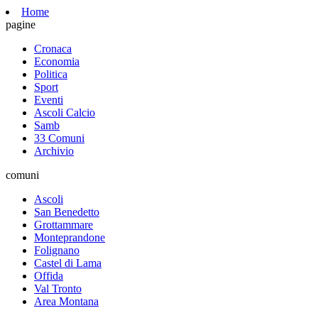
Home
pagine
Cronaca
Economia
Politica
Sport
Eventi
Ascoli Calcio
Samb
33 Comuni
Archivio
comuni
Ascoli
San Benedetto
Grottammare
Monteprandone
Folignano
Castel di Lama
Offida
Val Tronto
Area Montana