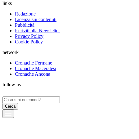
links
Redazione
Licenza sui contenuti
Pubblicità
Iscriviti alla Newsletter
Privacy Policy
Cookie Policy
network
Cronache Fermane
Cronache Maceratesi
Cronache Ancona
follow us
Ricerca
per: