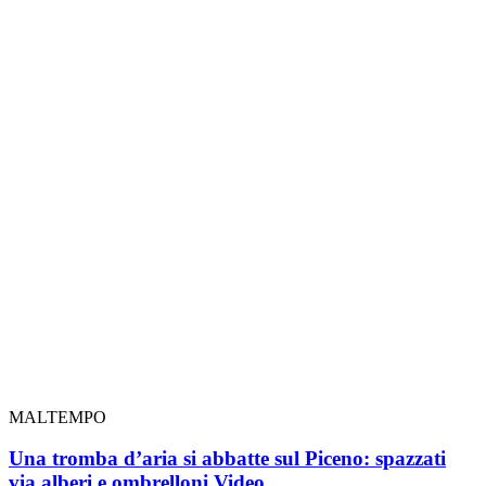
MALTEMPO
Una tromba d’aria si abbatte sul Piceno: spazzati
via alberi e ombrelloni
Video