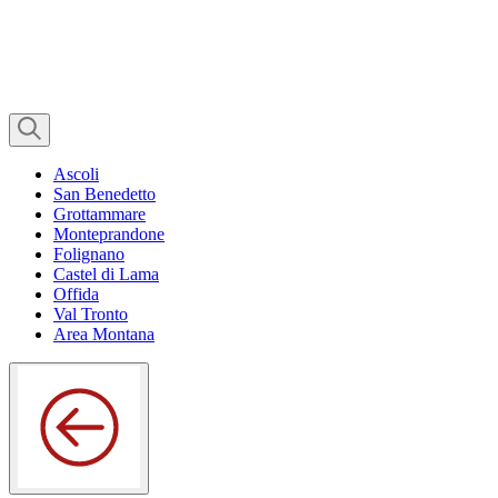
Ascoli
San Benedetto
Grottammare
Monteprandone
Folignano
Castel di Lama
Offida
Val Tronto
Area Montana