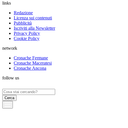
links
Redazione
Licenza sui contenuti
Pubblicità
Iscriviti alla Newsletter
Privacy Policy
Cookie Policy
network
Cronache Fermane
Cronache Maceratesi
Cronache Ancona
follow us
Ricerca
per: