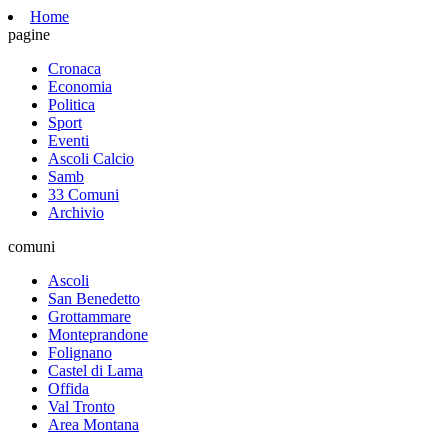
Home
pagine
Cronaca
Economia
Politica
Sport
Eventi
Ascoli Calcio
Samb
33 Comuni
Archivio
comuni
Ascoli
San Benedetto
Grottammare
Monteprandone
Folignano
Castel di Lama
Offida
Val Tronto
Area Montana