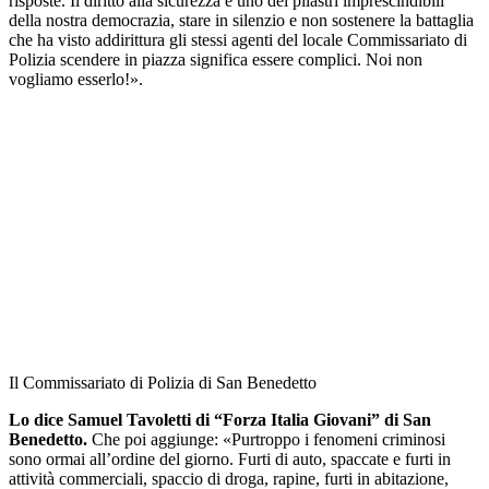
risposte. Il diritto alla sicurezza è uno dei pilastri imprescindibili
della nostra democrazia, stare in silenzio e non sostenere la battaglia
che ha visto addirittura gli stessi agenti del locale Commissariato di
Polizia scendere in piazza significa essere complici. Noi non
vogliamo esserlo!».
Il Commissariato di Polizia di San Benedetto
Lo dice Samuel Tavoletti di “Forza Italia Giovani” di San
Benedetto.
Che poi aggiunge: «Purtroppo i fenomeni criminosi
sono ormai all’ordine del giorno. Furti di auto, spaccate e furti in
attività commerciali, spaccio di droga, rapine, furti in abitazione,