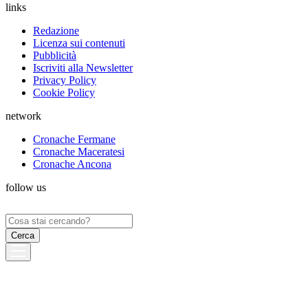
links
Redazione
Licenza sui contenuti
Pubblicità
Iscriviti alla Newsletter
Privacy Policy
Cookie Policy
network
Cronache Fermane
Cronache Maceratesi
Cronache Ancona
follow us
Ricerca
per: