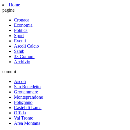
Home
pagine
Cronaca
Economia
Politica
Sport
Eventi
Ascoli Calcio
Samb
33 Comuni
Archivio
comuni
Ascoli
San Benedetto
Grottammare
Monteprandone
Folignano
Castel di Lama
Offida
Val Tronto
Area Montana