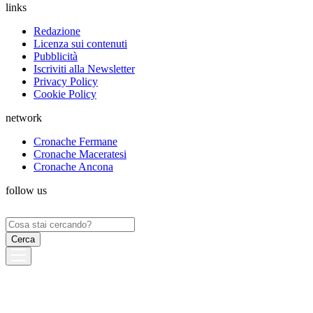
links
Redazione
Licenza sui contenuti
Pubblicità
Iscriviti alla Newsletter
Privacy Policy
Cookie Policy
network
Cronache Fermane
Cronache Maceratesi
Cronache Ancona
follow us
Ricerca
per: