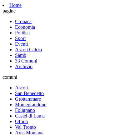
Home
pagine
Cronaca
Economia
Politica
Sport
Eventi
Ascoli Calcio
Samb
33 Comuni
Archivio
comuni
Ascoli
San Benedetto
Grottammare
Monteprandone
Folignano
Castel di Lama
Offida
Val Tronto
Area Montana