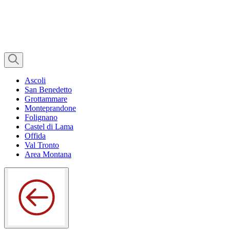
Ascoli
San Benedetto
Grottammare
Monteprandone
Folignano
Castel di Lama
Offida
Val Tronto
Area Montana