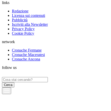
links
Redazione
Licenza sui contenuti
Pubblicità
Iscriviti alla Newsletter
Privacy Policy
Cookie Policy
network
Cronache Fermane
Cronache Maceratesi
Cronache Ancona
follow us
Ricerca
per: