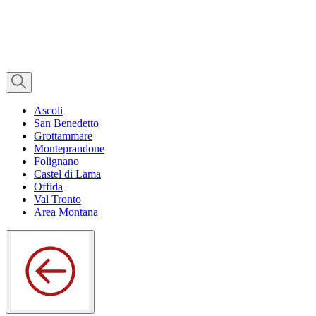
Ascoli
San Benedetto
Grottammare
Monteprandone
Folignano
Castel di Lama
Offida
Val Tronto
Area Montana