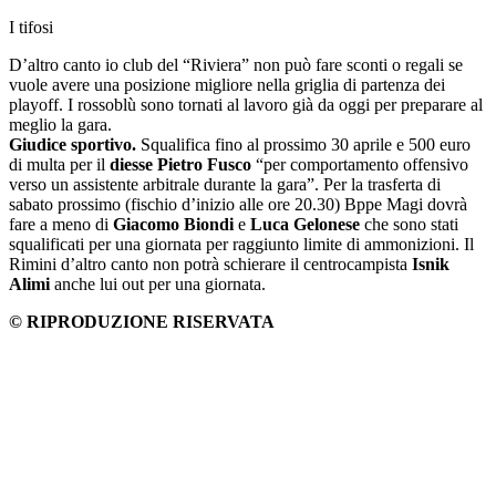
I tifosi
D’altro canto io club del “Riviera” non può fare sconti o regali se
vuole avere una posizione migliore nella griglia di partenza dei
playoff. I rossoblù sono tornati al lavoro già da oggi per preparare al
meglio la gara.
Giudice sportivo.
Squalifica fino al prossimo 30 aprile e 500 euro
di multa per il
diesse Pietro Fusco
“per comportamento offensivo
verso un assistente arbitrale durante la gara”. Per la trasferta di
sabato prossimo (fischio d’inizio alle ore 20.30) Bppe Magi dovrà
fare a meno di
Giacomo Biondi
e
Luca Gelonese
che sono stati
squalificati per una giornata per raggiunto limite di ammonizioni. Il
Rimini d’altro canto non potrà schierare il centrocampista
Isnik
Alimi
anche lui out per una giornata.
© RIPRODUZIONE RISERVATA