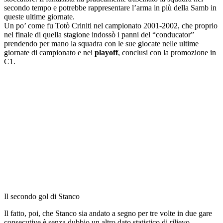
secondo tempo e potrebbe rappresentare l’arma in più della Samb in
queste ultime giornate.
Un po’ come fu Totò Criniti nel campionato 2001-2002, che proprio
nel finale di quella stagione indossò i panni del “conducator”
prendendo per mano la squadra con le sue giocate nelle ultime
giornate di campionato e nei
playoff
, conclusi con la promozione in
C1.
Il secondo gol di Stanco
Il fatto, poi, che Stanco sia andato a segno per tre volte in due gare
consecutive è senza dubbio un altro dato statistico di rilievo.