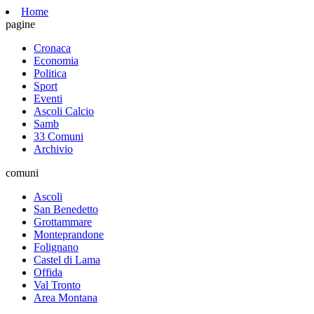
Home
pagine
Cronaca
Economia
Politica
Sport
Eventi
Ascoli Calcio
Samb
33 Comuni
Archivio
comuni
Ascoli
San Benedetto
Grottammare
Monteprandone
Folignano
Castel di Lama
Offida
Val Tronto
Area Montana