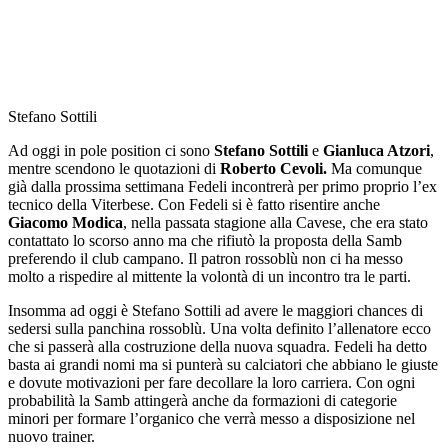
Stefano Sottili
Ad oggi in pole position ci sono
Stefano Sottili
e
Gianluca Atzori
,
mentre scendono le quotazioni di
Roberto Cevoli.
Ma comunque
già dalla prossima settimana Fedeli incontrerà per primo proprio l’ex
tecnico della Viterbese. Con Fedeli si è fatto risentire anche
Giacomo Modica
, nella passata stagione alla Cavese, che era stato
contattato lo scorso anno ma che rifiutò la proposta della Samb
preferendo il club campano. Il patron rossoblù non ci ha messo
molto a rispedire al mittente la volontà di un incontro tra le parti.
Insomma ad oggi è Stefano Sottili ad avere le maggiori chances di
sedersi sulla panchina rossoblù. Una volta definito l’allenatore ecco
che si passerà alla costruzione della nuova squadra. Fedeli ha detto
basta ai grandi nomi ma si punterà su calciatori che abbiano le giuste
e dovute motivazioni per fare decollare la loro carriera. Con ogni
probabilità la Samb attingerà anche da formazioni di categorie
minori per formare l’organico che verrà messo a disposizione nel
nuovo trainer.