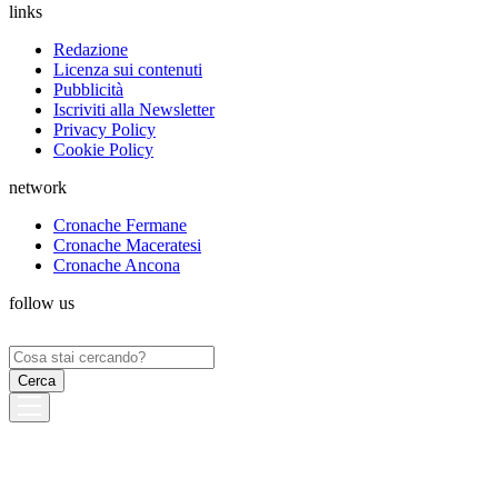
links
Redazione
Licenza sui contenuti
Pubblicità
Iscriviti alla Newsletter
Privacy Policy
Cookie Policy
network
Cronache Fermane
Cronache Maceratesi
Cronache Ancona
follow us
Ricerca
per: