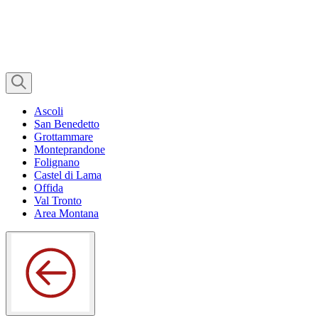
Ascoli
San Benedetto
Grottammare
Monteprandone
Folignano
Castel di Lama
Offida
Val Tronto
Area Montana