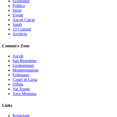
Economia
Politica
Sport
Eventi
Ascoli Calcio
Samb
33 Comuni
Archivio
Comuni e Zone
Ascoli
San Benedetto
Grottammare
Monteprandone
Folignano
Castel di Lama
Offida
Val Tronto
Area Montana
Links
Redazione