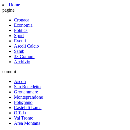
Home
pagine
Cronaca
Economia
Politica
Sport
Eventi
Ascoli Calcio
Samb
33 Comuni
Archivio
comuni
Ascoli
San Benedetto
Grottammare
Monteprandone
Folignano
Castel di Lama
Offida
Val Tronto
Area Montana