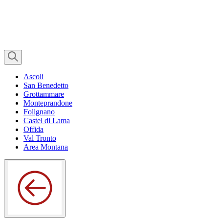
Ascoli
San Benedetto
Grottammare
Monteprandone
Folignano
Castel di Lama
Offida
Val Tronto
Area Montana