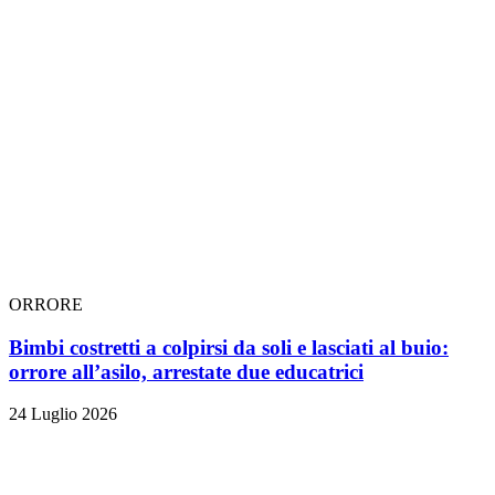
ORRORE
Bimbi costretti a colpirsi da soli e lasciati al buio:
orrore all’asilo, arrestate due educatrici
24 Luglio 2026