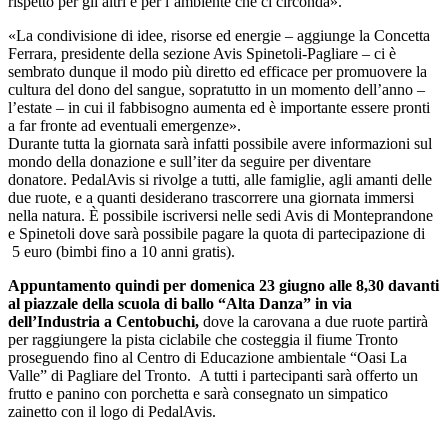
rispetto per gli altri e per l’ambiente che ci circonda».
«La condivisione di idee, risorse ed energie – aggiunge la Concetta
Ferrara, presidente della sezione Avis Spinetoli-Pagliare – ci è
sembrato dunque il modo più diretto ed efficace per promuovere la
cultura del dono del sangue, sopratutto in un momento dell’anno –
l’estate – in cui il fabbisogno aumenta ed è importante essere pronti
a far fronte ad eventuali emergenze».
Durante tutta la giornata sarà infatti possibile avere informazioni sul
mondo della donazione e sull’iter da seguire per diventare
donatore. PedalAvis si rivolge a tutti, alle famiglie, agli amanti delle
due ruote, e a quanti desiderano trascorrere una giornata immersi
nella natura. È possibile iscriversi nelle sedi Avis di Monteprandone
e Spinetoli dove sarà possibile pagare la quota di partecipazione di
5 euro (bimbi fino a 10 anni gratis).
Appuntamento quindi per domenica 23 giugno alle 8,30 davanti
al piazzale della scuola di ballo “Alta Danza” in via
dell’Industria a Centobuchi,
dove la carovana a due ruote partirà
per raggiungere la pista ciclabile che costeggia il fiume Tronto
proseguendo fino al Centro di Educazione ambientale “Oasi La
Valle” di Pagliare del Tronto. A tutti i partecipanti sarà offerto un
frutto e panino con porchetta e sarà consegnato un simpatico
zainetto con il logo di PedalAvis.