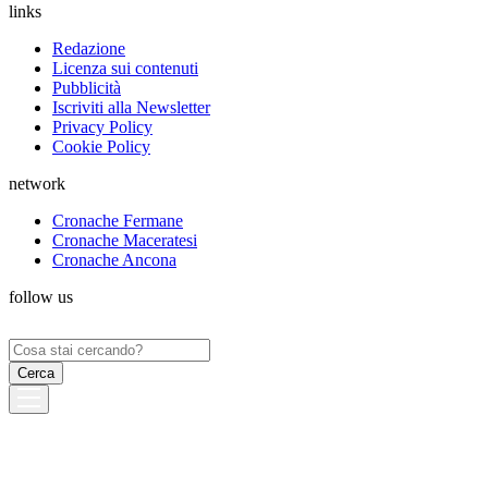
links
Redazione
Licenza sui contenuti
Pubblicità
Iscriviti alla Newsletter
Privacy Policy
Cookie Policy
network
Cronache Fermane
Cronache Maceratesi
Cronache Ancona
follow us
Ricerca
per: