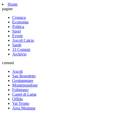
Home
pagine
Cronaca
Economia
Politica
Sport
Eventi
Ascoli Calcio
Samb
33 Comuni
Archivio
comuni
Ascoli
San Benedetto
Grottammare
Monteprandone
Folignano
Castel di Lama
Offida
Val Tronto
Area Montana