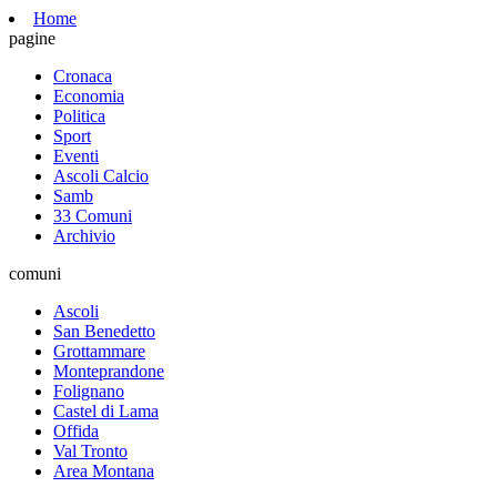
Home
pagine
Cronaca
Economia
Politica
Sport
Eventi
Ascoli Calcio
Samb
33 Comuni
Archivio
comuni
Ascoli
San Benedetto
Grottammare
Monteprandone
Folignano
Castel di Lama
Offida
Val Tronto
Area Montana