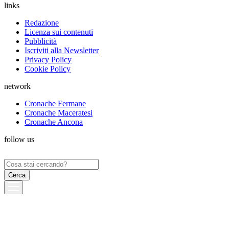
links
Redazione
Licenza sui contenuti
Pubblicità
Iscriviti alla Newsletter
Privacy Policy
Cookie Policy
network
Cronache Fermane
Cronache Maceratesi
Cronache Ancona
follow us
Ricerca
per: