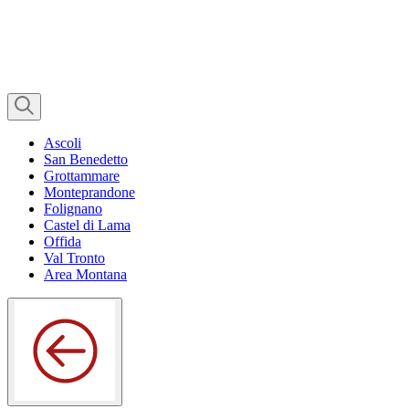
Ascoli
San Benedetto
Grottammare
Monteprandone
Folignano
Castel di Lama
Offida
Val Tronto
Area Montana