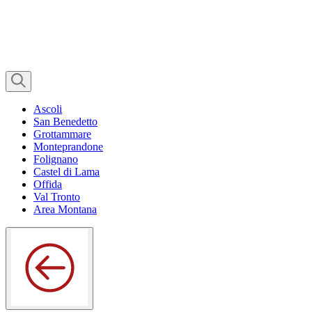
Ascoli
San Benedetto
Grottammare
Monteprandone
Folignano
Castel di Lama
Offida
Val Tronto
Area Montana