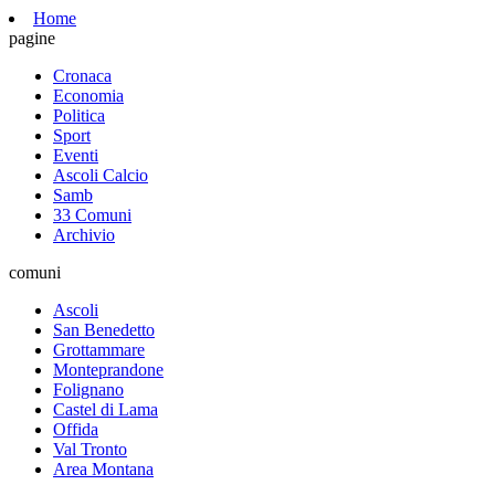
Home
pagine
Cronaca
Economia
Politica
Sport
Eventi
Ascoli Calcio
Samb
33 Comuni
Archivio
comuni
Ascoli
San Benedetto
Grottammare
Monteprandone
Folignano
Castel di Lama
Offida
Val Tronto
Area Montana