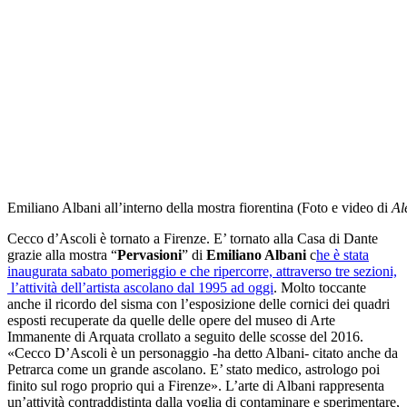
Emiliano Albani all’interno della mostra fiorentina (Foto e video di
Al
Cecco d’Ascoli è tornato a Firenze. E’ tornato alla Casa di Dante
grazie alla mostra “
Pervasioni
” di
Emiliano Albani
c
he è stata
inaugurata sabato pomeriggio e che ripercorre, attraverso tre sezioni,
l’attività dell’artista ascolano dal 1995 ad oggi
. Molto toccante
anche il ricordo del sisma con l’esposizione delle cornici dei quadri
esposti recuperate da quelle delle opere del museo di Arte
Immanente di Arquata crollato a seguito delle scosse del 2016.
«Cecco D’Ascoli è un personaggio -ha detto Albani- citato anche da
Petrarca come un grande ascolano. E’ stato medico, astrologo poi
finito sul rogo proprio qui a Firenze». L’arte di Albani rappresenta
un’attività contraddistinta dalla voglia di contaminare e sperimentare,