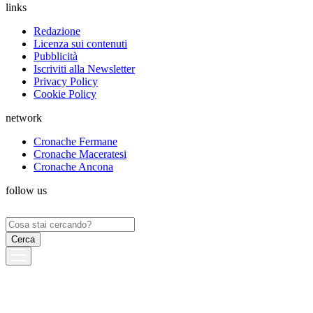
links
Redazione
Licenza sui contenuti
Pubblicità
Iscriviti alla Newsletter
Privacy Policy
Cookie Policy
network
Cronache Fermane
Cronache Maceratesi
Cronache Ancona
follow us
Ricerca
per: