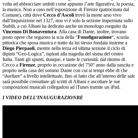
volta ad abbracciare ambiti come appunto l’arte figurativa, la poesia,
la musica. Non a caso nell’esposizione di Firenze (patrocinata dal
Comune), città dove
Cecco d’Ascoli
trovò la morte arso vivo
dall’Inquisizione nel 1327, non vi è solo la sezione imperniata sullo
Stabili,
a cui Albani ha dedicato anche un monologo eseguito da
Vincenzo Di Bonaventura
. Alla casa di Dante, inoltre, trovano
posto opere che seguono la scia della “
Fonofigurazione
“, scuola
pittorica che sposa musica e tratto da lui stesso fondata insieme a
Diego Pierpaoli
, mentre nella terza ed ultima sezione il ciclo di
dipinti “Geo-Logica”, ispirati alla tragedia del sisma del centro
Italia. Tanti gli spunti, dunque, e tante le curiosità: dal ritorno di
Cecco a
Firenze
, proprio in occasione del 750° anno dalla nascita e
proprio nella casa del sommo Dante con cui ai tempi ebbe di che
“duellare” a livello intellettuale, fino al fatto che all’interno delle sale
sarà possibile consultare gli scritti di Albani e ascoltare le sue
composizioni musicali collegadosi ad iTunes tramite un iPad.
I VIDEO DELL’INAUGURAZIONBE