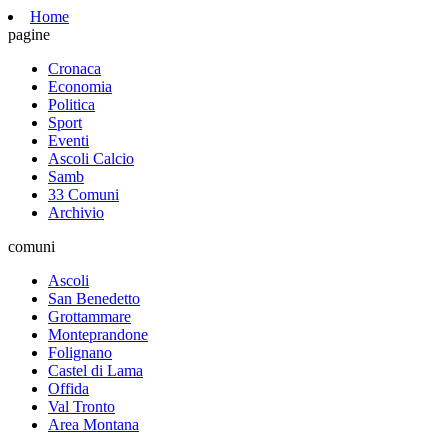
Home
pagine
Cronaca
Economia
Politica
Sport
Eventi
Ascoli Calcio
Samb
33 Comuni
Archivio
comuni
Ascoli
San Benedetto
Grottammare
Monteprandone
Folignano
Castel di Lama
Offida
Val Tronto
Area Montana