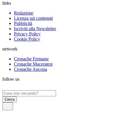
links
Redazione
Licenza sui contenuti
Pubblicità
Iscriviti alla Newsletter
Privacy Policy
Cookie Policy
network
Cronache Fermane
Cronache Maceratesi
Cronache Ancona
follow us
Ricerca
per: