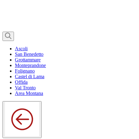
Ascoli
San Benedetto
Grottammare
Monteprandone
Folignano
Castel di Lama
Offida
Val Tronto
Area Montana