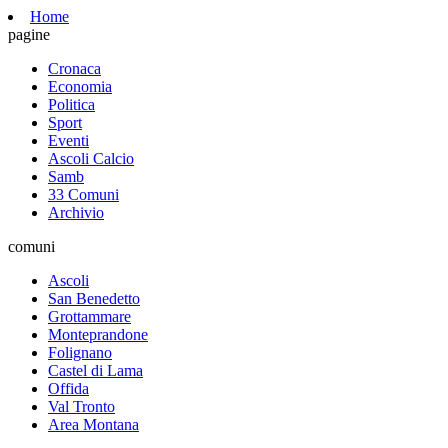
Home
pagine
Cronaca
Economia
Politica
Sport
Eventi
Ascoli Calcio
Samb
33 Comuni
Archivio
comuni
Ascoli
San Benedetto
Grottammare
Monteprandone
Folignano
Castel di Lama
Offida
Val Tronto
Area Montana