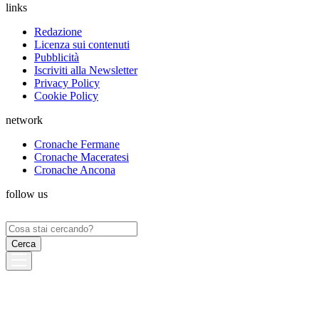
links
Redazione
Licenza sui contenuti
Pubblicità
Iscriviti alla Newsletter
Privacy Policy
Cookie Policy
network
Cronache Fermane
Cronache Maceratesi
Cronache Ancona
follow us
Ricerca
per: