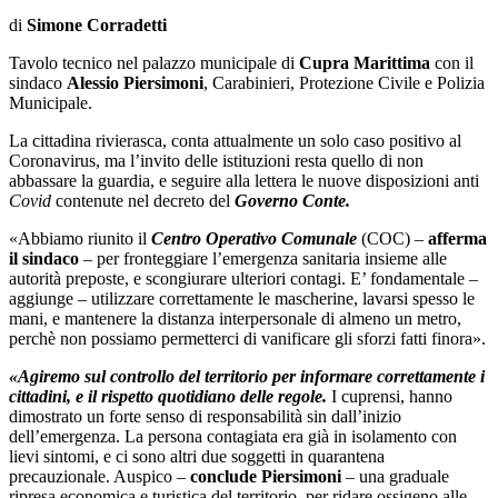
di
Simone Corradetti
Tavolo tecnico nel palazzo municipale di
Cupra Marittima
con il
sindaco
Alessio Piersimoni
, Carabinieri, Protezione Civile e Polizia
Municipale.
La cittadina rivierasca, conta attualmente un solo caso positivo al
Coronavirus, ma l’invito delle istituzioni resta quello di non
abbassare la guardia, e seguire alla lettera le nuove disposizioni anti
Covid
contenute nel decreto del
Governo Conte.
«Abbiamo riunito il
Centro Operativo Comunale
(COC) –
afferma
il sindaco
– per fronteggiare l’emergenza sanitaria insieme alle
autorità preposte, e scongiurare ulteriori contagi. E’ fondamentale –
aggiunge – utilizzare correttamente le mascherine, lavarsi spesso le
mani, e mantenere la distanza interpersonale di almeno un metro,
perchè non possiamo permetterci di vanificare gli sforzi fatti finora».
«Agiremo sul controllo del territorio per informare correttamente i
cittadini, e il rispetto quotidiano delle regole.
I cuprensi, hanno
dimostrato un forte senso di responsabilità sin dall’inizio
dell’emergenza. La persona contagiata era già in isolamento con
lievi sintomi, e ci sono altri due soggetti in quarantena
precauzionale. Auspico –
conclude Piersimoni
– una graduale
ripresa economica e turistica del territorio, per ridare ossigeno alle