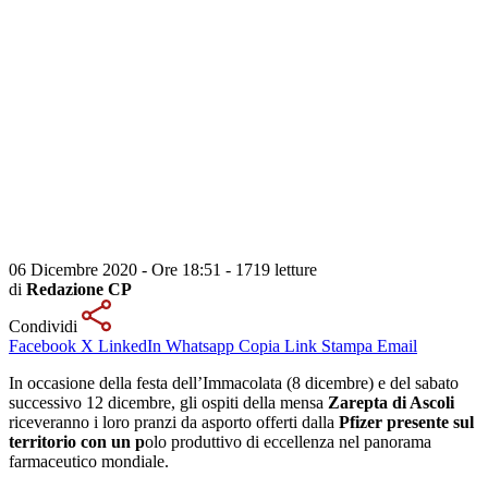
06 Dicembre 2020 - Ore 18:51
-
1719 letture
di
Redazione CP
Condividi
Facebook
X
LinkedIn
Whatsapp
Copia Link
Stampa
Email
In occasione della festa dell’Immacolata (8 dicembre) e del sabato
successivo 12 dicembre, gli ospiti della mensa
Zarepta di Ascoli
riceveranno i loro pranzi da asporto offerti dalla
Pfizer presente sul
territorio con un p
olo produttivo di eccellenza nel panorama
farmaceutico mondiale.