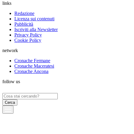
links
Redazione
Licenza sui contenuti
Pubblicità
Iscriviti alla Newsletter
Privacy Policy
Cookie Policy
network
Cronache Fermane
Cronache Maceratesi
Cronache Ancona
follow us
Ricerca
per: