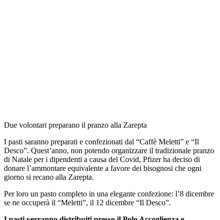
Due volontari preparano il pranzo alla Zarepta
I pasti saranno preparati e confezionati dal “Caffè Meletti” e “Il
Desco”. Quest’anno, non potendo organizzare il tradizionale pranzo
di Natale per i dipendenti a causa del Covid, Pfizer ha deciso di
donare l’ammontare equivalente a favore dei bisognosi che ogni
giorno si recano alla Zarepta.
Per loro un pasto completo in una elegante confezione: l’8 dicembre
se ne occuperà il “Meletti”, il 12 dicembre “Il Desco”.
I pasti verranno distribuiti presso il Polo Accoglienza e