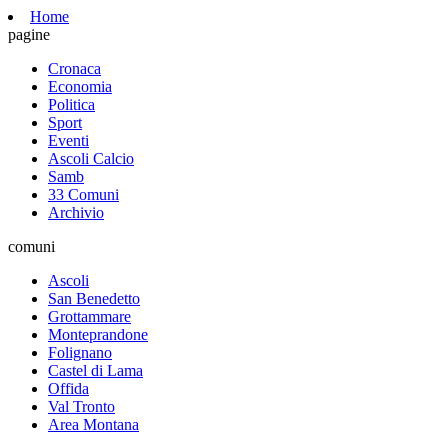
Home
pagine
Cronaca
Economia
Politica
Sport
Eventi
Ascoli Calcio
Samb
33 Comuni
Archivio
comuni
Ascoli
San Benedetto
Grottammare
Monteprandone
Folignano
Castel di Lama
Offida
Val Tronto
Area Montana