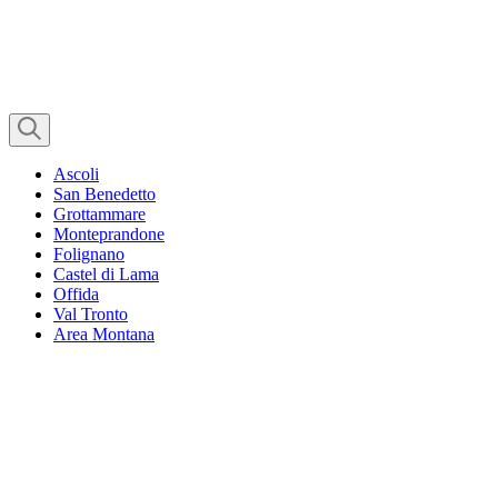
Ascoli
San Benedetto
Grottammare
Monteprandone
Folignano
Castel di Lama
Offida
Val Tronto
Area Montana