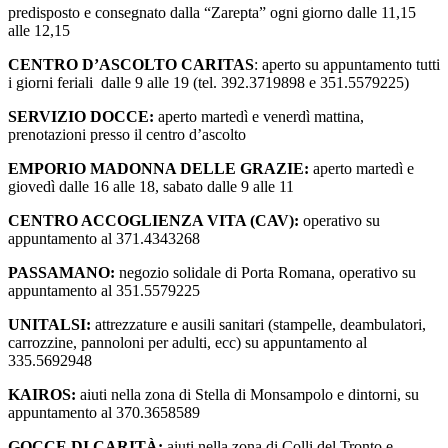
predisposto e consegnato dalla “Zarepta” ogni giorno dalle 11,15
alle 12,15
CENTRO D’ASCOLTO
CARITAS
: aperto su appuntamento tutti
i giorni feriali dalle 9 alle 19 (tel. 392.3719898 e 351.5579225)
SERVIZIO DOCCE:
aperto martedì e venerdì mattina,
prenotazioni presso il centro d’ascolto
EMPORIO MADONNA DELLE GRAZIE:
aperto martedì e
giovedì dalle 16 alle 18, sabato dalle 9 alle 11
CENTRO ACCOGLIENZA VITA (CAV):
operativo su
appuntamento al 371.4343268
PASSAMANO:
negozio solidale di Porta Romana, operativo su
appuntamento al 351.5579225
UNITALSI:
attrezzature e ausili sanitari (stampelle, deambulatori,
carrozzine, pannoloni per adulti, ecc) su appuntamento al
335.5692948
KAIROS:
aiuti nella zona di Stella di Monsampolo e dintorni, su
appuntamento al 370.3658589
GOCCE DI CARITÀ:
aiuti nella zona di Colli del Tronto e