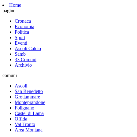
Home
pagine
Cronaca
Economia
Politica
Sport
Eventi
Ascoli Calcio
Samb
33 Comuni
Archivio
comuni
Ascoli
San Benedetto
Grottammare
Monteprandone
Folignano
Castel di Lama
Offida
Val Tronto
Area Montana