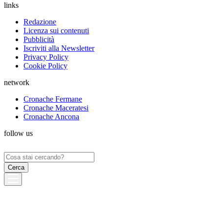
links
Redazione
Licenza sui contenuti
Pubblicità
Iscriviti alla Newsletter
Privacy Policy
Cookie Policy
network
Cronache Fermane
Cronache Maceratesi
Cronache Ancona
follow us
Ricerca
per: