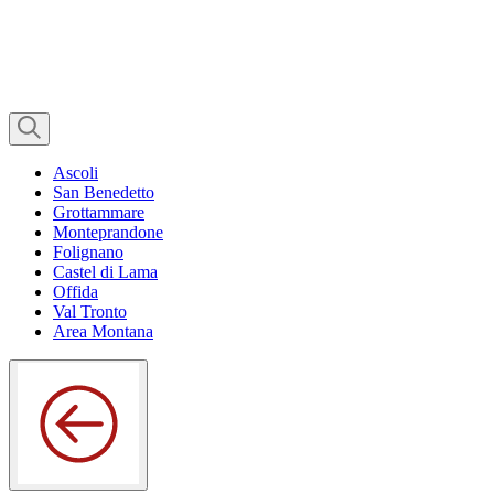
Ascoli
San Benedetto
Grottammare
Monteprandone
Folignano
Castel di Lama
Offida
Val Tronto
Area Montana