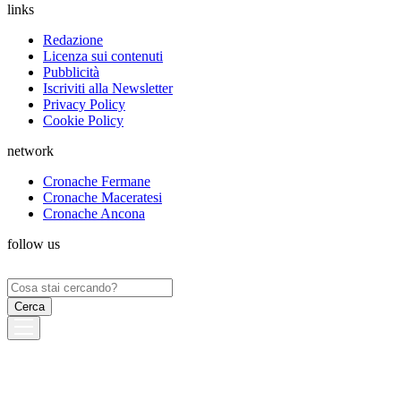
links
Redazione
Licenza sui contenuti
Pubblicità
Iscriviti alla Newsletter
Privacy Policy
Cookie Policy
network
Cronache Fermane
Cronache Maceratesi
Cronache Ancona
follow us
Ricerca
per: