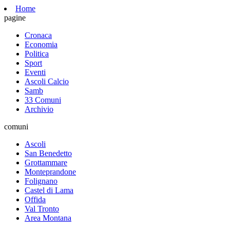
Home
pagine
Cronaca
Economia
Politica
Sport
Eventi
Ascoli Calcio
Samb
33 Comuni
Archivio
comuni
Ascoli
San Benedetto
Grottammare
Monteprandone
Folignano
Castel di Lama
Offida
Val Tronto
Area Montana