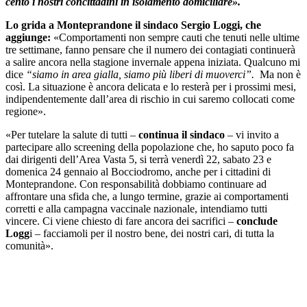
cento i nostri concittadini in isolamento domiciliare».
Lo grida a Monteprandone il sindaco Sergio Loggi, che
aggiunge:
«Comportamenti non sempre cauti che tenuti nelle ultime
tre settimane, fanno pensare che il numero dei contagiati continuerà
a salire ancora nella stagione invernale appena iniziata. Qualcuno mi
dice
“siamo in area gialla, siamo più liberi di muoverci”.
Ma non è
così. La situazione è ancora delicata e lo resterà per i prossimi mesi,
indipendentemente dall’area di rischio in cui saremo collocati come
regione».
«Per tutelare la salute di tutti –
continua il sindaco
– vi invito a
partecipare allo screening della popolazione che, ho saputo poco fa
dai dirigenti dell’Area Vasta 5, si terrà venerdì 22, sabato 23 e
domenica 24 gennaio al Bocciodromo, anche per i cittadini di
Monteprandone. Con responsabilità dobbiamo continuare ad
affrontare una sfida che, a lungo termine, grazie ai comportamenti
corretti e alla campagna vaccinale nazionale, intendiamo tutti
vincere. Ci viene chiesto di fare ancora dei sacrifici –
conclude
Logg
i – facciamoli per il nostro bene, dei nostri cari, di tutta la
comunità».