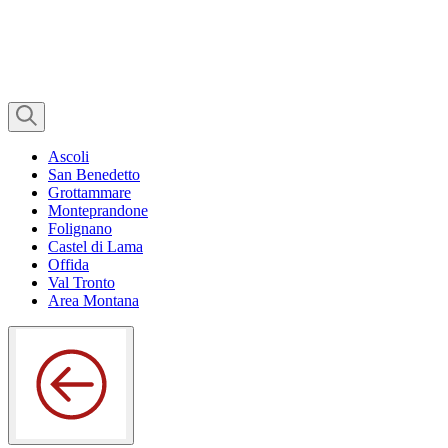
Ascoli
San Benedetto
Grottammare
Monteprandone
Folignano
Castel di Lama
Offida
Val Tronto
Area Montana