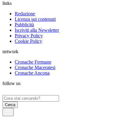
links
Redazione
Licenza sui contenuti
Pubblicità
Iscriviti alla Newsletter
Privacy Policy
Cookie Policy
network
Cronache Fermane
Cronache Maceratesi
Cronache Ancona
follow us
Ricerca
per: