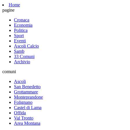
Home
pagine
Cronaca
Economia
Politica
Sport
Eventi
Ascoli Calcio
Samb
33 Comuni
Archivio
comuni
Ascoli
San Benedetto
Grottammare
Monteprandone
Folignano
Castel di Lama
Offida
Val Tronto
Area Montana