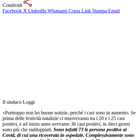
Condividi
Facebook
X
LinkedIn
Whatsapp
Copia Link
Stampa
Email
Il sindaco Loggi
«Purtroppo non ho buone notizie, perchè i casi sono in aumento. Se
prima delle festività natalizie ci muovevamo tra i 20 e i 25 casi
positivi, e ad inizio anno avevamo 36 casi positivi, in dieci giorni
sono più che raddoppiati.
Sono infatti 73 le persone positive al
Covid, di cui una ricoverata in ospedale. Complessivamente sono