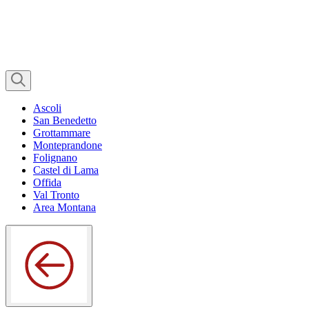
Ascoli
San Benedetto
Grottammare
Monteprandone
Folignano
Castel di Lama
Offida
Val Tronto
Area Montana