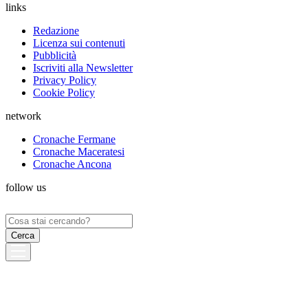
links
Redazione
Licenza sui contenuti
Pubblicità
Iscriviti alla Newsletter
Privacy Policy
Cookie Policy
network
Cronache Fermane
Cronache Maceratesi
Cronache Ancona
follow us
Ricerca
per: