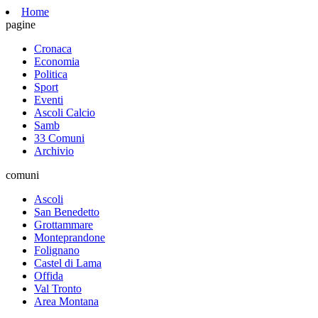
Home
pagine
Cronaca
Economia
Politica
Sport
Eventi
Ascoli Calcio
Samb
33 Comuni
Archivio
comuni
Ascoli
San Benedetto
Grottammare
Monteprandone
Folignano
Castel di Lama
Offida
Val Tronto
Area Montana