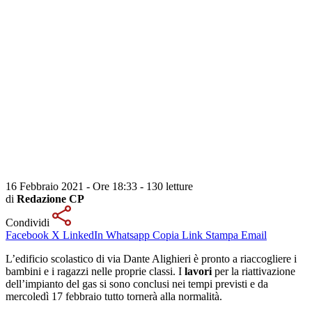
16 Febbraio 2021 - Ore 18:33
-
130 letture
di
Redazione CP
Condividi
Facebook
X
LinkedIn
Whatsapp
Copia Link
Stampa
Email
L’edificio scolastico di via Dante Alighieri è pronto a riaccogliere i
bambini e i ragazzi nelle proprie classi. I
lavori
per la riattivazione
dell’impianto del gas si sono conclusi nei tempi previsti e da
mercoledì 17 febbraio tutto tornerà alla normalità.