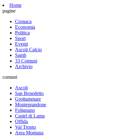
Home
pagine
Cronaca
Economia
Politica
Sport
Eventi
Ascoli Calcio
Samb
33 Comuni
Archivio
comuni
Ascoli
San Benedetto
Grottammare
Monteprandone
Folignano
Castel di Lama
Offida
Val Tronto
Area Montana