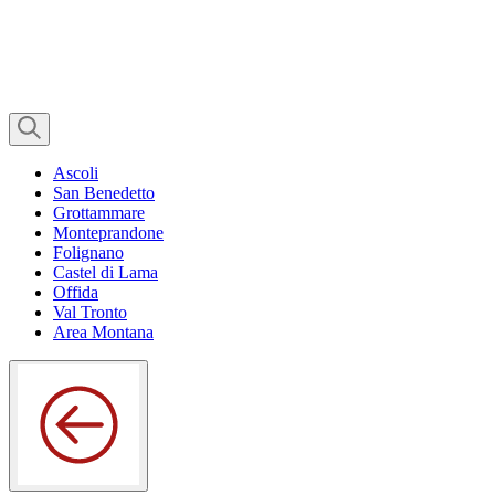
Ascoli
San Benedetto
Grottammare
Monteprandone
Folignano
Castel di Lama
Offida
Val Tronto
Area Montana