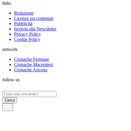
links
Redazione
Licenza sui contenuti
Pubblicità
Iscriviti alla Newsletter
Privacy Policy
Cookie Policy
network
Cronache Fermane
Cronache Maceratesi
Cronache Ancona
follow us
Ricerca
per: