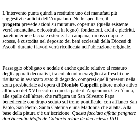
L’intervento punta quindi a restituire uno dei manufatti più
suggestivi e antichi dell’Arquatano. Nello specifico, il
progetto
prevede azioni su murature, copertura (quella esistente
verrà smantellata e ricostruita in legno), fondazioni, archi e piedritti,
pareti interne e facciate esterne. La campana, rimossa dopo le
scosse, è custodita nel deposito dei beni ecclesiali della Diocesi di
Ascoli: durante i lavori verrà ricollocata nell’ubicazione originale.
Passaggio obbligato e nodale è anche quello relativo al restauro
degli apparati decorativi, tra cui alcuni meravigliosi affreschi che
risultano in avanzato stato di degrado, compresi quelli presenti nella
zona presbiteriale ad opera di
Dionisio Cappelli
, pittore molto attivo
all’inizio del XVI secolo in questa parte di Appennino. Ce n’è uno,
alle spalle dell’altare, che raffigura un San Silvestro Papa
benedicente con drago seduto sul trono pontificale, con affianco San
Paolo, San Pietro, Santa Caterina e una Madonna che allatta. Alla
base della pittura c’è un’iscrizione:
Questa facciata affatta pengnere
donVincentio Maffa de Calabria retore de dea eclesia 1511
.