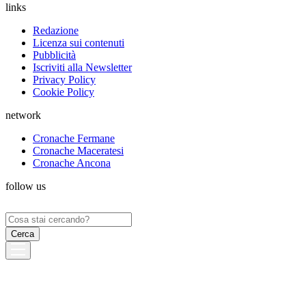
links
Redazione
Licenza sui contenuti
Pubblicità
Iscriviti alla Newsletter
Privacy Policy
Cookie Policy
network
Cronache Fermane
Cronache Maceratesi
Cronache Ancona
follow us
Ricerca
per: