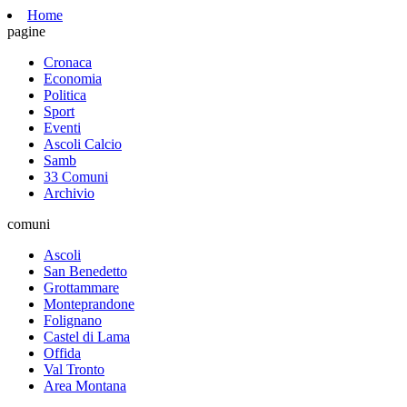
Home
pagine
Cronaca
Economia
Politica
Sport
Eventi
Ascoli Calcio
Samb
33 Comuni
Archivio
comuni
Ascoli
San Benedetto
Grottammare
Monteprandone
Folignano
Castel di Lama
Offida
Val Tronto
Area Montana