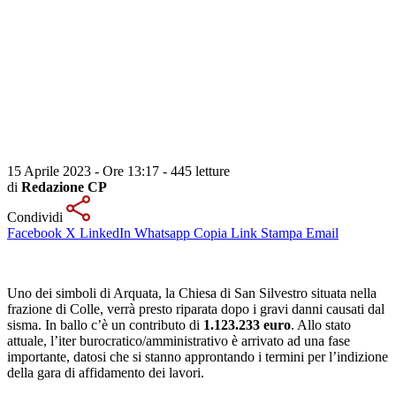
15 Aprile 2023 - Ore 13:17
-
445 letture
di
Redazione CP
Condividi
Facebook
X
LinkedIn
Whatsapp
Copia Link
Stampa
Email
Uno dei simboli di Arquata, la Chiesa di San Silvestro situata nella
frazione di Colle, verrà presto riparata dopo i gravi danni causati dal
sisma. In ballo c’è un contributo di
1.123.233 euro
. Allo stato
attuale, l’iter burocratico/amministrativo è arrivato ad una fase
importante, datosi che si stanno approntando i termini per l’indizione
della gara di affidamento dei lavori.