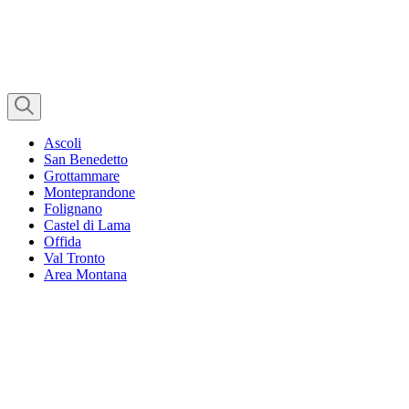
Ascoli
San Benedetto
Grottammare
Monteprandone
Folignano
Castel di Lama
Offida
Val Tronto
Area Montana