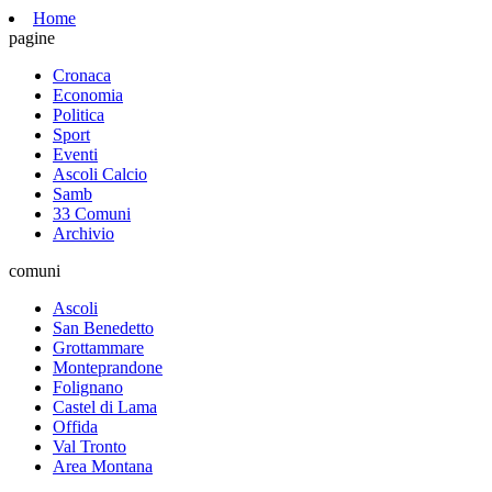
Home
pagine
Cronaca
Economia
Politica
Sport
Eventi
Ascoli Calcio
Samb
33 Comuni
Archivio
comuni
Ascoli
San Benedetto
Grottammare
Monteprandone
Folignano
Castel di Lama
Offida
Val Tronto
Area Montana