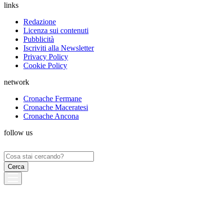
links
Redazione
Licenza sui contenuti
Pubblicità
Iscriviti alla Newsletter
Privacy Policy
Cookie Policy
network
Cronache Fermane
Cronache Maceratesi
Cronache Ancona
follow us
Ricerca
per: