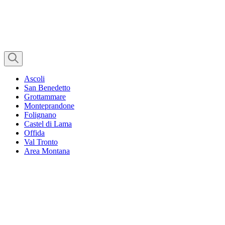
Ascoli
San Benedetto
Grottammare
Monteprandone
Folignano
Castel di Lama
Offida
Val Tronto
Area Montana