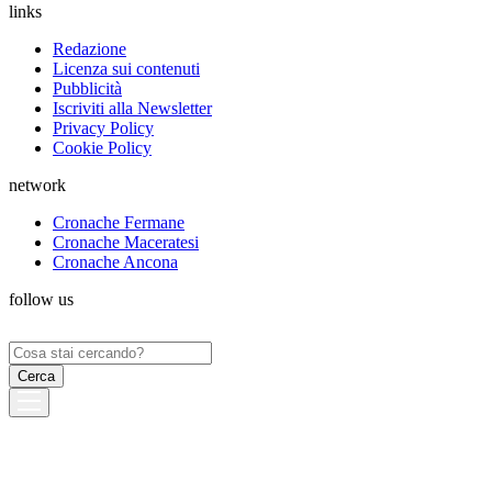
links
Redazione
Licenza sui contenuti
Pubblicità
Iscriviti alla Newsletter
Privacy Policy
Cookie Policy
network
Cronache Fermane
Cronache Maceratesi
Cronache Ancona
follow us
Ricerca
per: