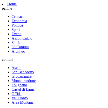
Home
pagine
Cronaca
Economia
Politica
Sport
Eventi
Ascoli Calcio
Samb
33 Comuni
Archivio
comuni
Ascoli
San Benedetto
Grottammare
Monteprandone
Folignano
Castel di Lama
Offida
Val Tronto
Area Montana