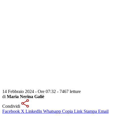
14 Febbraio 2024 - Ore 07:32
-
7467 letture
di
Maria Nerina Galiè
Condividi
Facebook
X
LinkedIn
Whatsapp
Copia Link
Stampa
Email