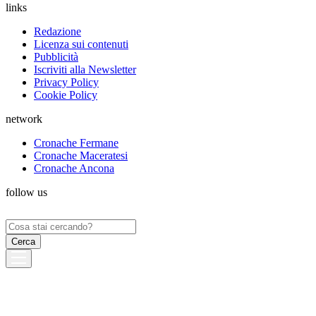
links
Redazione
Licenza sui contenuti
Pubblicità
Iscriviti alla Newsletter
Privacy Policy
Cookie Policy
network
Cronache Fermane
Cronache Maceratesi
Cronache Ancona
follow us
Ricerca
per: