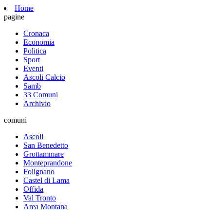
Home
pagine
Cronaca
Economia
Politica
Sport
Eventi
Ascoli Calcio
Samb
33 Comuni
Archivio
comuni
Ascoli
San Benedetto
Grottammare
Monteprandone
Folignano
Castel di Lama
Offida
Val Tronto
Area Montana