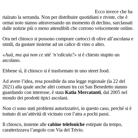
Ecco invece che ha
rialzato la serranda. Non per distribuire quotidiani e riviste, che è
ormai noto stanno attraversando un momento di declino, surclassati
dalle notizie più o meno attendibili che corrono velocemente online.
Ora nel chiosco si possono comprare cartocci di olive all’ascolana e
simili, da gustare insieme ad un calice di vino o altro.
«Auà, ma qui non ce stiè ‘n’edicula?»
si è chiesto stupito un
ascolano.
Ebbene sì, il chiosco si è trasformato in uno street food.
Ad avere l’idea, resa possibile da una legge regionale (la 22 del
2021) alla quale anche altri comuni tra cui San Benedetto stanno
guardando con interesse, è stata
Katia Mercatanti
, dal 2005 nel
mondo dei prodotti tipici ascolani.
Non ci sono stati problemi autorizzativi, in questo caso, perché si è
trattato di un’attività di vicinato con l’atra a pochi passi.
Il chiosco, insieme alle
cabine telefoniche
estirpate da tempo,
caratterizzava l’angolo con Via del Trivio.