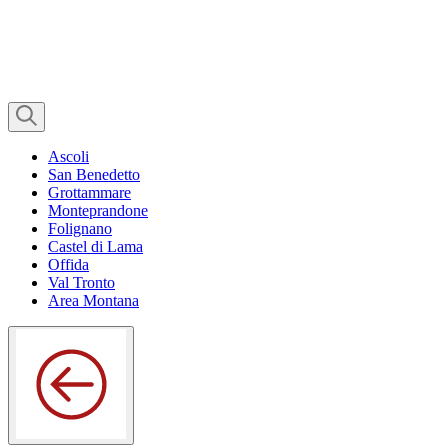
Ascoli
San Benedetto
Grottammare
Monteprandone
Folignano
Castel di Lama
Offida
Val Tronto
Area Montana