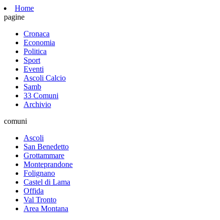
Home
pagine
Cronaca
Economia
Politica
Sport
Eventi
Ascoli Calcio
Samb
33 Comuni
Archivio
comuni
Ascoli
San Benedetto
Grottammare
Monteprandone
Folignano
Castel di Lama
Offida
Val Tronto
Area Montana