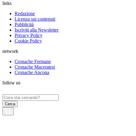
links
Redazione
Licenza sui contenuti
Pubblicità
Iscriviti alla Newsletter
Privacy Policy
Cookie Policy
network
Cronache Fermane
Cronache Maceratesi
Cronache Ancona
follow us
Ricerca
per: