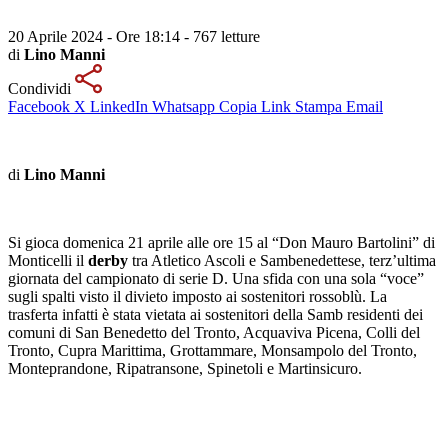
20 Aprile 2024 - Ore 18:14
-
767 letture
di
Lino Manni
Condividi
Facebook
X
LinkedIn
Whatsapp
Copia Link
Stampa
Email
di
Lino Manni
Si gioca domenica 21 aprile alle ore 15 al “Don Mauro Bartolini” di
Monticelli il
derby
tra Atletico Ascoli e Sambenedettese, terz’ultima
giornata del campionato di serie D. Una sfida con una sola “voce”
sugli spalti visto il divieto imposto ai sostenitori rossoblù. La
trasferta infatti è stata vietata ai sostenitori della Samb residenti dei
comuni di San Benedetto del Tronto, Acquaviva Picena, Colli del
Tronto, Cupra Marittima, Grottammare, Monsampolo del Tronto,
Monteprandone, Ripatransone, Spinetoli e Martinsicuro.