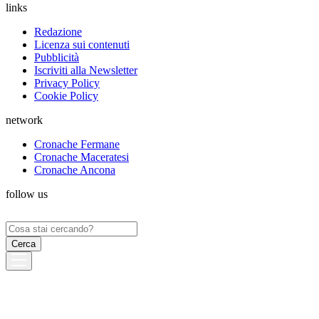
links
Redazione
Licenza sui contenuti
Pubblicità
Iscriviti alla Newsletter
Privacy Policy
Cookie Policy
network
Cronache Fermane
Cronache Maceratesi
Cronache Ancona
follow us
Ricerca
per: