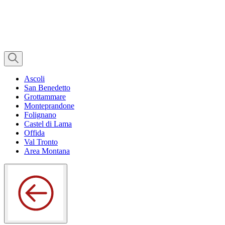
Ascoli
San Benedetto
Grottammare
Monteprandone
Folignano
Castel di Lama
Offida
Val Tronto
Area Montana