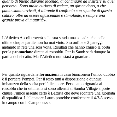
quanto di buono stavamo facendo, di continuare ad insistere su quel
percorso. Sono molto curioso di vedere, un girone dopo, a che
punto siamo arrivati, d’altronde il confronto con squadre di questo
calibro, oltre ad essere affascinante e stimolante, è sempre una
grande prova di maturità».
L’Atletico Ascoli troverà sulla sua strada una squadra che nelle
ultime cinque partite non ha mai vinto: 3 sconfitte e 2 pareggi
andando in rete una sola volta. Risultati che hanno chiuso la porta
per la
promozione
diretta ai rossoblù. Per la Samb sarà dunque la
partita del riscatto. Ma l’Atletico non starà a guardare.
Per quanto riguarda le
formazioni
in casa bianconera l’unico dubbio
è il portiere Pompei. Per il resto tutti a disposizione e dunque
imbarazzo della scelta per l’allenatore. Per quanto riguarda ai
rossoblù che in settimana si sono allenati al Samba Village a porte
chiuse l’unico assente certo è Battista che deve scontare una giornata
di squalifica. L’allenatore Lauro potrebbe confermare il 4-3-3 sceso
in campo con il Campobasso.