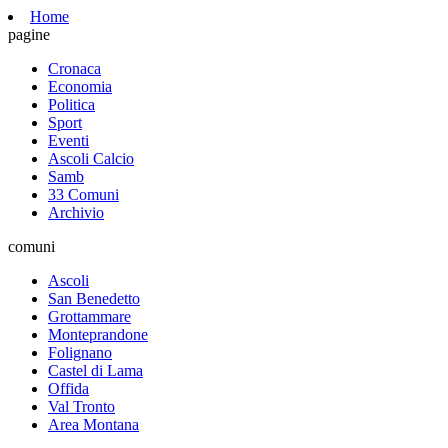
Home
pagine
Cronaca
Economia
Politica
Sport
Eventi
Ascoli Calcio
Samb
33 Comuni
Archivio
comuni
Ascoli
San Benedetto
Grottammare
Monteprandone
Folignano
Castel di Lama
Offida
Val Tronto
Area Montana