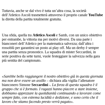
Tuttavia, anche se dal vivo è tutta un’altra cosa, la società
dell’Atletico Ascoli trasmetterà attraverso il proprio canale
YouTube
la diretta della partita totalmente gratuita.
Una sfida, quella tra
Atletico Ascoli
e Samb, con un unico obiettivo
per entrambe, la vittoria ma per motivi diversi. Da una parte i
bianconeri dell’Atletico per la matematica salvezza; dall’altra i
rossoblù per garantirsi un posto ai play off. Ma un derby è sempre
una partita senza pronostico. La squadra di mister Seccardini, in
serie positiva da sette turni, vuole festeggiare la salvezza nella gara
più sentita del campionato.
«Sarebbe bello raggiungere il nostro obiettivo già in questa giornata
ma non deve essere un assillo
– dichiara alla vigilia l’allenatore
bianconero Simone
Seccardini
-.
La forza di questa squadra è il
gruppo che si è formato. I ragazzi hanno piacere a stare insieme,
dobbiamo apprezzare la quotidianità continuando a lavorare come
sempre fatto, con estrema lucidità e dedizione, e sono certo che il
lavoro che stiamo facendo presto verrà pagato».