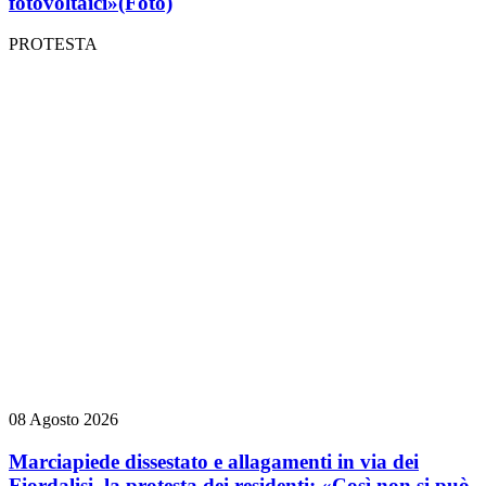
fotovoltaici»
(Foto)
PROTESTA
08 Agosto 2026
Marciapiede dissestato e allagamenti in via dei
Fiordalisi, la protesta dei residenti: «Così non si può