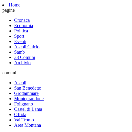
Home
pagine
Cronaca
Economia
Politica
Sport
Eventi
Ascoli Calcio
Samb
33 Comuni
Archivio
comuni
Ascoli
San Benedetto
Grottammare
Monteprandone
Folignano
Castel di Lama
Offida
Val Tronto
Area Montana