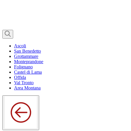
Ascoli
San Benedetto
Grottammare
Monteprandone
Folignano
Castel di Lama
Offida
Val Tronto
Area Montana