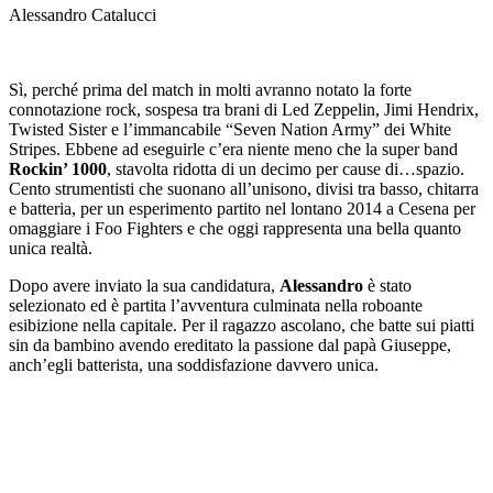
Alessandro Catalucci
Sì, perché prima del match in molti avranno notato la forte
connotazione rock, sospesa tra brani di Led Zeppelin, Jimi Hendrix,
Twisted Sister e l’immancabile “Seven Nation Army” dei White
Stripes. Ebbene ad eseguirle c’era niente meno che la super band
Rockin’ 1000
, stavolta ridotta di un decimo per cause di…spazio.
Cento strumentisti che suonano all’unisono, divisi tra basso, chitarra
e batteria, per un esperimento partito nel lontano 2014 a Cesena per
omaggiare i Foo Fighters e che oggi rappresenta una bella quanto
unica realtà.
Dopo avere inviato la sua candidatura,
Alessandro
è stato
selezionato ed è partita l’avventura culminata nella roboante
esibizione nella capitale. Per il ragazzo ascolano, che batte sui piatti
sin da bambino avendo ereditato la passione dal papà Giuseppe,
anch’egli batterista, una soddisfazione davvero unica.