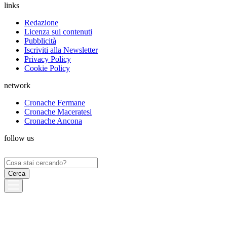
links
Redazione
Licenza sui contenuti
Pubblicità
Iscriviti alla Newsletter
Privacy Policy
Cookie Policy
network
Cronache Fermane
Cronache Maceratesi
Cronache Ancona
follow us
Ricerca
per: