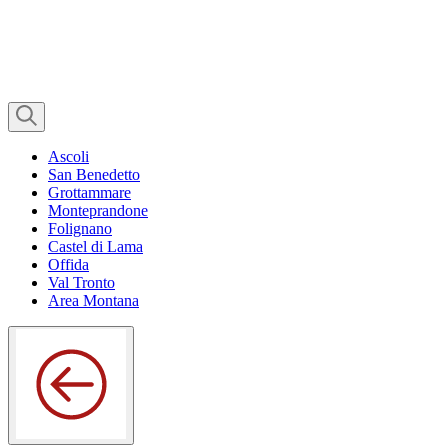
Ascoli
San Benedetto
Grottammare
Monteprandone
Folignano
Castel di Lama
Offida
Val Tronto
Area Montana