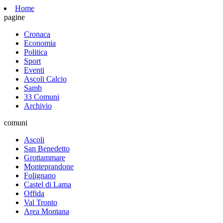
Home
pagine
Cronaca
Economia
Politica
Sport
Eventi
Ascoli Calcio
Samb
33 Comuni
Archivio
comuni
Ascoli
San Benedetto
Grottammare
Monteprandone
Folignano
Castel di Lama
Offida
Val Tronto
Area Montana