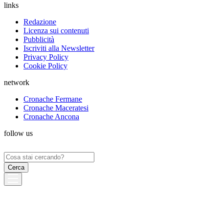
links
Redazione
Licenza sui contenuti
Pubblicità
Iscriviti alla Newsletter
Privacy Policy
Cookie Policy
network
Cronache Fermane
Cronache Maceratesi
Cronache Ancona
follow us
Ricerca
per: