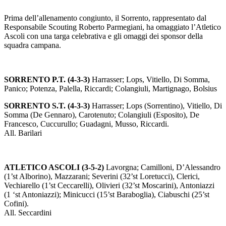
Prima dell’allenamento congiunto, il Sorrento, rappresentato dal
Responsabile Scouting Roberto Parmegiani, ha omaggiato l’Atletico
Ascoli con una targa celebrativa e gli omaggi dei sponsor della
squadra campana.
SORRENTO P.T. (4-3-3)
Harrasser; Lops, Vitiello, Di Somma,
Panico; Potenza, Palella, Riccardi; Colangiuli, Martignago, Bolsius
SORRENTO S.T. (4-3-3)
Harrasser; Lops (Sorrentino), Vitiello, Di
Somma (De Gennaro), Carotenuto; Colangiuli (Esposito), De
Francesco, Cuccurullo; Guadagni, Musso, Riccardi.
All. Barilari
ATLETICO ASCOLI (3-5-2)
Lavorgna; Camilloni, D’Alessandro
(1’st Alborino), Mazzarani; Severini (32’st Loretucci), Clerici,
Vechiarello (1’st Ceccarelli), Olivieri (32’st Moscarini), Antoniazzi
(1 ‘st Antoniazzi); Minicucci (15’st Baraboglia), Ciabuschi (25’st
Cofini).
All. Seccardini