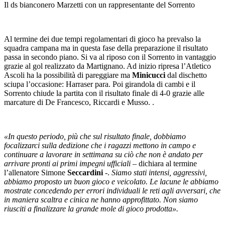
Il ds bianconero Marzetti con un rappresentante del Sorrento
Al termine dei due tempi regolamentari di gioco ha prevalso la
squadra campana ma in questa fase della preparazione il risultato
passa in secondo piano. Si va al riposo con il Sorrento in vantaggio
grazie al gol realizzato da Martignano. Ad inizio ripresa l’Atletico
Ascoli ha la possibilità di pareggiare ma
Minicucci
dal dischetto
sciupa l’occasione: Harraser para. Poi girandola di cambi e il
Sorrento chiude la partita con il risultato finale di 4-0 grazie alle
marcature di De Francesco, Riccardi e Musso. .
«In questo periodo, più che sul risultato finale, dobbiamo
focalizzarci sulla dedizione che i ragazzi mettono in campo e
continuare a lavorare in settimana su ciò che non è andato per
arrivare pronti ai primi impegni ufficiali
– dichiara al termine
l’allenatore Simone
Seccardini
-.
Siamo stati intensi, aggressivi,
abbiamo proposto un buon gioco e veicolato. Le lacune le abbiamo
mostrate concedendo per errori individuali le reti agli avversari, che
in maniera scaltra e cinica ne hanno approfittato. Non siamo
riusciti a finalizzare la grande mole di gioco prodotta».