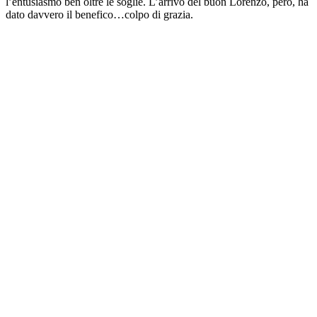
l’entusiasmo ben oltre le soglie. L’arrivo del buon Lorenzo, però, ha
dato davvero il benefico…colpo di grazia.