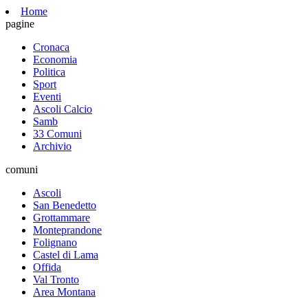
Home
pagine
Cronaca
Economia
Politica
Sport
Eventi
Ascoli Calcio
Samb
33 Comuni
Archivio
comuni
Ascoli
San Benedetto
Grottammare
Monteprandone
Folignano
Castel di Lama
Offida
Val Tronto
Area Montana