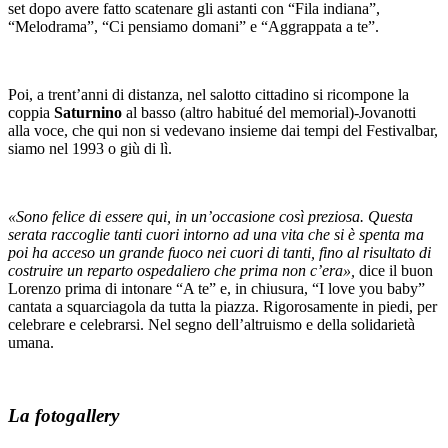
set dopo avere fatto scatenare gli astanti con “Fila indiana”,
“Melodrama”, “Ci pensiamo domani” e “Aggrappata a te”.
Poi, a trent’anni di distanza, nel salotto cittadino si ricompone la
coppia
Saturnino
al basso (altro habitué del memorial)-Jovanotti
alla voce, che qui non si vedevano insieme dai tempi del Festivalbar,
siamo nel 1993 o giù di lì.
«Sono felice di essere qui, in un’occasione così preziosa. Questa
serata raccoglie tanti cuori intorno ad una vita che si è spenta ma
poi ha acceso un grande fuoco nei cuori di tanti, fino al risultato di
costruire un reparto ospedaliero che prima non c’era»,
dice il buon
Lorenzo prima di intonare “A te” e, in chiusura, “I love you baby”
cantata a squarciagola da tutta la piazza. Rigorosamente in piedi, per
celebrare e celebrarsi. Nel segno dell’altruismo e della solidarietà
umana.
La fotogallery