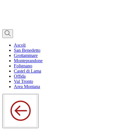
Ascoli
San Benedetto
Grottammare
Monteprandone
Folignano
Castel di Lama
Offida
Val Tronto
Area Montana