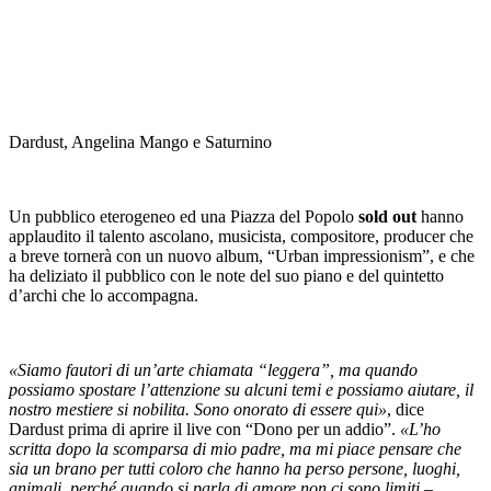
Dardust, Angelina Mango e Saturnino
Un pubblico eterogeneo ed una Piazza del Popolo
sold out
hanno
applaudito il talento ascolano, musicista, compositore, producer che
a breve tornerà con un nuovo album, “Urban impressionism”, e che
ha deliziato il pubblico con le note del suo piano e del quintetto
d’archi che lo accompagna.
«Siamo fautori di un’arte chiamata “leggera”, ma quando
possiamo spostare l’attenzione su alcuni temi e possiamo aiutare, il
nostro mestiere si nobilita. Sono onorato di essere qui»
, dice
Dardust prima di aprire il live con “Dono per un addio”.
«L’ho
scritta dopo la scomparsa di mio padre, ma mi piace pensare che
sia un brano per tutti coloro che hanno ha perso persone, luoghi,
animali, perché quando si parla di amore non ci sono limiti –