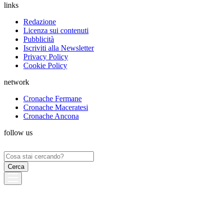
links
Redazione
Licenza sui contenuti
Pubblicità
Iscriviti alla Newsletter
Privacy Policy
Cookie Policy
network
Cronache Fermane
Cronache Maceratesi
Cronache Ancona
follow us
Ricerca
per: