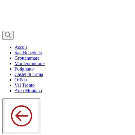
Ascoli
San Benedetto
Grottammare
Monteprandone
Folignano
Castel di Lama
Offida
Val Tronto
Area Montana