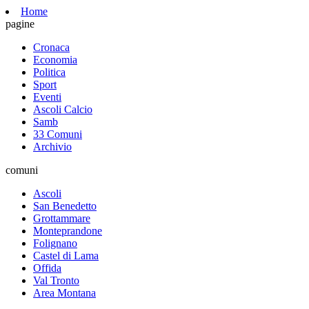
Home
pagine
Cronaca
Economia
Politica
Sport
Eventi
Ascoli Calcio
Samb
33 Comuni
Archivio
comuni
Ascoli
San Benedetto
Grottammare
Monteprandone
Folignano
Castel di Lama
Offida
Val Tronto
Area Montana