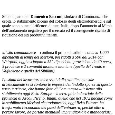
Sono le parole di
Domenico Sacconi
, sindaco di Comunanza che
ospita lo stabilimento piceno del colosso degli elettrodomestici e sul
quale sono puntati i riflettori di tutta Italia, dopo l’annuncio al Mimit
dell’andamento negativo per il mercato ed il conseguente rischio di
riduzione dei siti produttivi italiani.
«Il sito comunanzese
– continua il primo cittadini –
contava 1.000
dipendenti ai tempi dei Merloni, poi ridotti a 590 dal 2014 con
Whirpool, oggi asciugato a 332 dipendenti, provenienti da 40 paesi,
3 provincie e 2 comunità montane montane (quella del Tronto e
Valfluvione e quella dei Sibillini).
La stima dei lavoratori interessati dallo stabilimento sale
drasticamente se si contano le imprese dell’indotto sparse su questo
vasto territorio, che hanno fatto di Comunanza – insieme allo
stabilimento oggi Beko Europe – il terzo polo industriale della
provincia di Ascoli Piceno. Infatti, quello che nel 1972 nacque come
lo stabilimento Merloni elettrodomestici, oggi Beko Europe, ha
trasformato l’economia dei paesi dell’entroterra, perché oltre a
portare lavoro, ha portato mentalità imprenditoriale e manageriale,