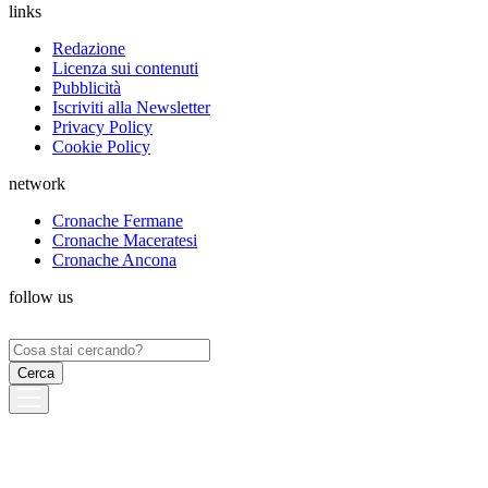
links
Redazione
Licenza sui contenuti
Pubblicità
Iscriviti alla Newsletter
Privacy Policy
Cookie Policy
network
Cronache Fermane
Cronache Maceratesi
Cronache Ancona
follow us
Ricerca
per: