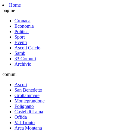
Home
pagine
Cronaca
Economia
Politica
Sport
Eventi
Ascoli Calcio
Samb
33 Comuni
Archivio
comuni
Ascoli
San Benedetto
Grottammare
Monteprandone
Folignano
Castel di Lama
Offida
Val Tronto
Area Montana