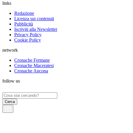
links
Redazione
Licenza sui contenuti
Pubblicità
Iscriviti alla Newsletter
Privacy Policy
Cookie Policy
network
Cronache Fermane
Cronache Maceratesi
Cronache Ancona
follow us
Ricerca
per: