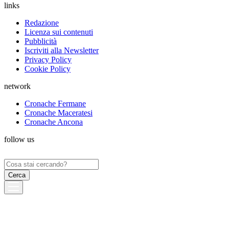
links
Redazione
Licenza sui contenuti
Pubblicità
Iscriviti alla Newsletter
Privacy Policy
Cookie Policy
network
Cronache Fermane
Cronache Maceratesi
Cronache Ancona
follow us
Ricerca
per: