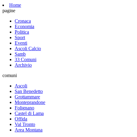
Home
pagine
Cronaca
Economia
Politica
Sport
Eventi
Ascoli Calcio
Samb
33 Comuni
Archivio
comuni
Ascoli
San Benedetto
Grottammare
Monteprandone
Folignano
Castel di Lama
Offida
Val Tronto
Area Montana