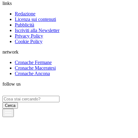
links
Redazione
Licenza sui contenuti
Pubblicità
Iscriviti alla Newsletter
Privacy Policy
Cookie Policy
network
Cronache Fermane
Cronache Maceratesi
Cronache Ancona
follow us
Ricerca
per: