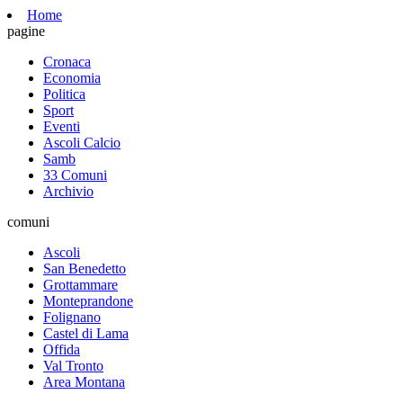
Home
pagine
Cronaca
Economia
Politica
Sport
Eventi
Ascoli Calcio
Samb
33 Comuni
Archivio
comuni
Ascoli
San Benedetto
Grottammare
Monteprandone
Folignano
Castel di Lama
Offida
Val Tronto
Area Montana