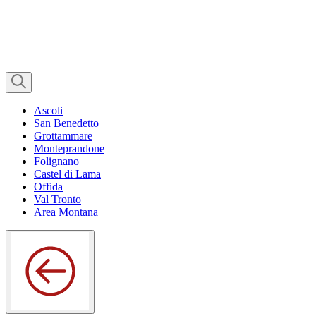
Ascoli
San Benedetto
Grottammare
Monteprandone
Folignano
Castel di Lama
Offida
Val Tronto
Area Montana