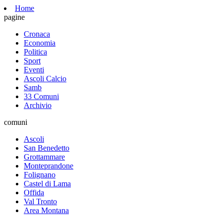
Home
pagine
Cronaca
Economia
Politica
Sport
Eventi
Ascoli Calcio
Samb
33 Comuni
Archivio
comuni
Ascoli
San Benedetto
Grottammare
Monteprandone
Folignano
Castel di Lama
Offida
Val Tronto
Area Montana