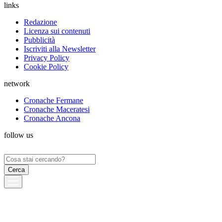
links
Redazione
Licenza sui contenuti
Pubblicità
Iscriviti alla Newsletter
Privacy Policy
Cookie Policy
network
Cronache Fermane
Cronache Maceratesi
Cronache Ancona
follow us
Ricerca
per: