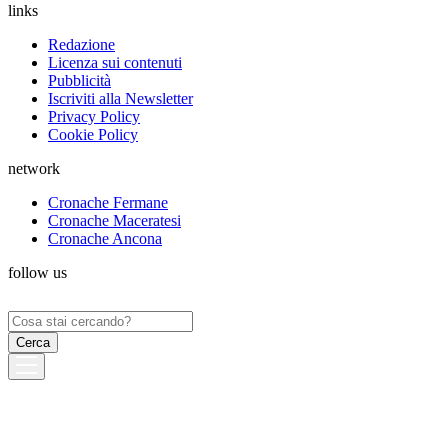
links
Redazione
Licenza sui contenuti
Pubblicità
Iscriviti alla Newsletter
Privacy Policy
Cookie Policy
network
Cronache Fermane
Cronache Maceratesi
Cronache Ancona
follow us
Ricerca
per: