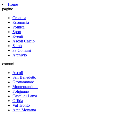
Home
pagine
Cronaca
Economia
Politica
Sport
Eventi
Ascoli Calcio
Samb
33 Comuni
Archivio
comuni
Ascoli
San Benedetto
Grottammare
Monteprandone
Folignano
Castel di Lama
Offida
Val Tronto
Area Montana